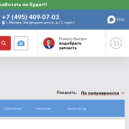
 работать не будет!!
+7 (495) 409-07-03
Max
г. Москва, Загородное шоссе, д.15, корп.1
Помогу
быстро
подобрать
запчасть
Показать:
По популярности
Оригинал
Наличие
Цена за ед.