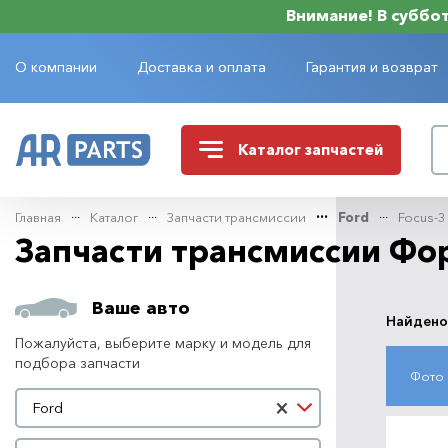
Внимание! В субботу
О компании
Доставка и оплата
Гарантия и возврат
Каталог
запчастей
Главная
Каталог
Запчасти трансмиссии
Ford
Focus-3 
Запчасти трансмиссии Фо
Ваше авто
Найдено
Пожалуйста, выберите марку и модель для
подбора запчасти
Фото
Марка автомобиля
×
Ford
Модель автомобиля