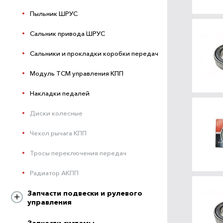
Пыльник ШРУС
Сальник привода ШРУС
Сальники и прокладки коробки передач
Модуль ТСМ управления КПП
Накладки педалей
Диски колесные
Чехол рычага КПП
Тросы переключения передач
Радиатор АКПП
Запчасти подвески и рулевого
управления
Запчасти системы