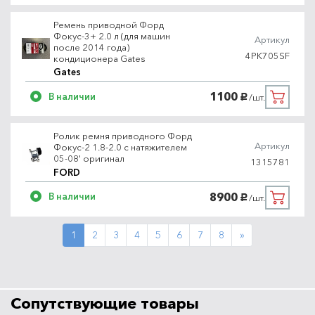
Ремень приводной Форд
Фокус-3+ 2.0 л (для машин
Артикул
после 2014 года)
4PK705SF
кондиционера Gates
Gates
1100
В наличии
/шт.
руб.
Ролик ремня приводного Форд
Артикул
Фокус-2 1.8-2.0 с натяжителем
05-08' оригинал
1315781
FORD
8900
В наличии
/шт.
руб.
Next
1
2
3
4
5
6
7
8
»
Сопутствующие товары