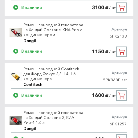
3100
В наличии
/шт.
руб.
Ремень приводной генератора
Артикул
на Хендай Солярис, КИА Рио с
кондиционером
6PK2138
Dongil
1150
В наличии
/шт.
руб.
Ремень приводной Contitech
Артикул
для Форд Фокус-2,3 1.4-1.6
кондиционера
5PK868Elast
Contitech
1600
В наличии
/шт.
руб.
Ремень приводной генератора
Артикул
на Хендай Солярис-2, КИА
Рио-4 1.6 л
6PK1257
Dongil