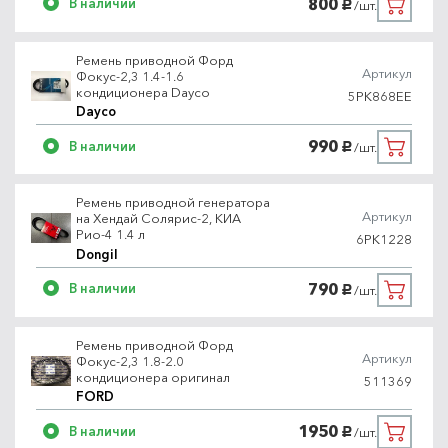
800
В наличии
/шт.
руб.
Ремень приводной Форд
Артикул
Фокус-2,3 1.4-1.6
кондиционера Dayco
5PK868EE
Dayco
990
В наличии
/шт.
руб.
Ремень приводной генератора
Артикул
на Хендай Солярис-2, КИА
Рио-4 1.4 л
6PK1228
Dongil
790
В наличии
/шт.
руб.
Ремень приводной Форд
Артикул
Фокус-2,3 1.8-2.0
кондиционера оригинал
511369
FORD
1950
В наличии
/шт.
руб.