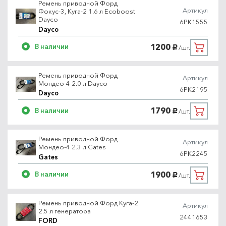
Ремень приводной Форд
Артикул
Фокус-3, Куга-2 1.6 л Ecoboost
Dayco
6PK1555
Dayco
1200
В наличии
/шт.
руб.
Ремень приводной Форд
Артикул
Мондео-4 2.0 л Dayco
6PK2195
Dayco
1790
В наличии
/шт.
руб.
Ремень приводной Форд
Артикул
Мондео-4 2.3 л Gates
6PK2245
Gates
1900
В наличии
/шт.
руб.
Ремень приводной Форд Куга-2
Артикул
2.5 л генератора
2441653
FORD