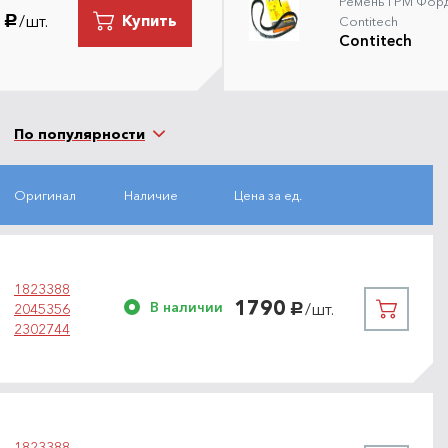
Ремень ГРМ Форд 
/шт.
Купить
руб.
Contitech
Contitech
По популярности
Оригинал
Наличие
Цена за ед.
1823388
1790
В наличии
/шт.
2045356
руб.
2302744
1823388