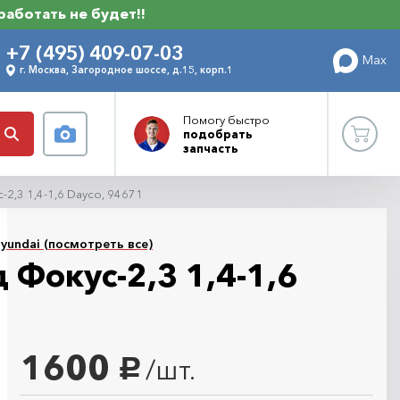
 работать не будет!!
+7 (495) 409-07-03
Max
г. Москва, Загородное шоссе, д.15, корп.1
Помогу
быстро
подобрать
запчасть
2,3 1,4-1,6 Dayco, 94671
yundai (посмотреть все)
Фокус-2,3 1,4-1,6
1600
/шт.
руб.