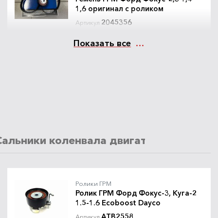
1,6 оригинал с роликом
2045356
Артикул
Показать все
12400
/шт.
руб.
Ремни ГРМ и комплекты ГРМ для Ford,
Kia, Hyundai
Ремень ГРМ Форд Фокус-2,3 1,4-
1,6 оригинал с роликом и помпой
2302744
Артикул
Сальники коленвала двигателя
Ремни
20900
/к-т.
руб.
Ролики ГРМ
Ролик ГРМ Форд Фокус-3, Куга-2
1.5-1.6 Ecoboost Dayco
ATB2558
Артикул