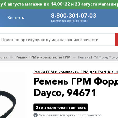
 8 августа магазин до 14.00! 22 и 23 августа магазин
8-800-301-07-03
Контакты
Бесплатные звонки по России
нства
Ремни ГРМ и комплекты ГРМ
Ремень ГРМ Форд Фокус-
Ремни ГРМ и комплекты ГРМ для Ford, Kia, H
Ремень ГРМ Форд 
Dayco, 94671
Это аналоговая запчасть
Чем отличается оригинал от аналогов