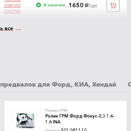
1650
В наличии
/шт.
2045356
руб.
2302744
ь все
2045356
6800
В наличии
/шт.
2302744
руб.
1823388
спредвалов для Форд, КИА, Хендай
2302744
6100
В наличии
/шт.
2045356
руб.
1823388
Ролики ГРМ
Ролик ГРМ Форд Фокус-2,3 1.4-
1.6 INA
531 0813 10
Артикул