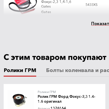
Фокус-2,3 1,4-1,6
5433XS
Gates
Gates
Показат
Ремень ГРМ Форд
Фокус-2,3 1,4-1,6
Dayco с роликом
KTB461
производство
Италия!
С этим товаром покупают
Dayco
Ролики ГРМ
Болты коленвала и ра
Ремень ГРМ Форд
Фокус-2,3 1,4-1,6
CT881K3/K5
Contitech с роликом
Contitech
Ролики ГРМ
Ролик ГРМ Форд Фокус-2,3 1.4-
1.6 оригинал
1376164
Артикул