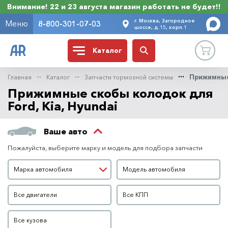
Внимание! 22 и 23 августа магазин работать не будет!!
г. Москва, Загородное
Меню
8-800-301-07-03
шоссе, д.15, корп.1
Каталог
Главная
Каталог
Запчасти тормозной системы
Прижимные
Прижимные скобы колодок для
Ford, Kia, Hyundai
Ваше авто
Пожалуйста, выберите марку и модель для подбора запчасти
Марка автомобиля
Модель автомобиля
Марка автомобиля
Модель автомобиля
Двигатель
КПП
Все двигатели
Все КПП
Кузов
Все кузова