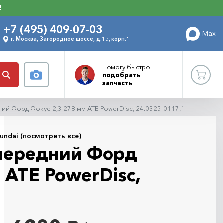
!
+7 (495) 409-07-03
Max
г. Москва, Загородное шоссе, д.15, корп.1
Помогу
быстро
подобрать
запчасть
ий Форд Фокус-2,3 278 мм ATE PowerDisc, 24.0325-0117.1
undai (посмотреть все)
передний Форд
 ATE PowerDisc,