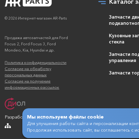
Каталог з
Диск тормозной
передний Форд
Фокус-2,3 278 мм
Запчасти дв
© 2026 Интернет-магазин AR-Parts
Zimmerman
250.1352.52
подкапотног
перфорированный
Sport
Кузовные зап
Продажа автозапчастей для Ford
Zimmermann
стекла
Focus 2, Ford Focus 3, Ford
Mondeo, Kia, Hyundai и др.
Запчасти по
управления
Диск тормозной
Политика конфиденциальности
передний Форд
Согласие на обработку
Запчасти то
Фокус-2,3 278 мм
SD5302
персональных данных
Sangsin
Согласие на получение
Sangsin
информационных рассылок
Мы используем файлы cookie
Разработка и продвижение
Для улучшения работы сайта и персонализации конт
Продолжая использовать сайт, вы соглашаетесь с и