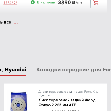
3890
В наличии
/шт.
1734696
руб.
ь все
4150
В наличии
/шт.
1734696
руб.
, Hyundai
Колодки передние для Ford
4300
В наличии
/шт.
1734696
руб.
Диски тормозные задние для Ford, Kia,
Hyundai
Диск тормозной задний Форд
Фокус-2 265 мм ATE