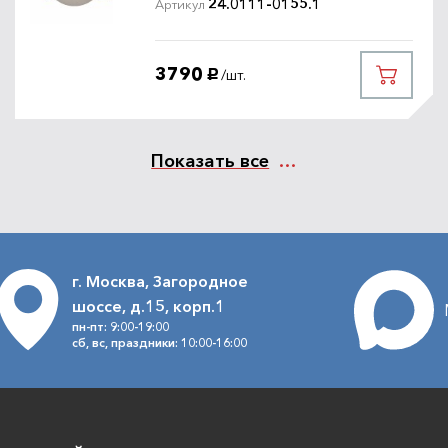
24.0111-0155.1
Артикул
4900
Под заказ
/шт.
1734696
руб.
3790
/шт.
руб.
Показать все
4400
Под заказ
/шт.
1734696
руб.
г. Москва, Загородное
шоссе, д.15, корп.1
пн-пт: 9:00-19:00
сб, вс, праздники: 10:00-16:00
3400
Под заказ
/шт.
1734696
руб.