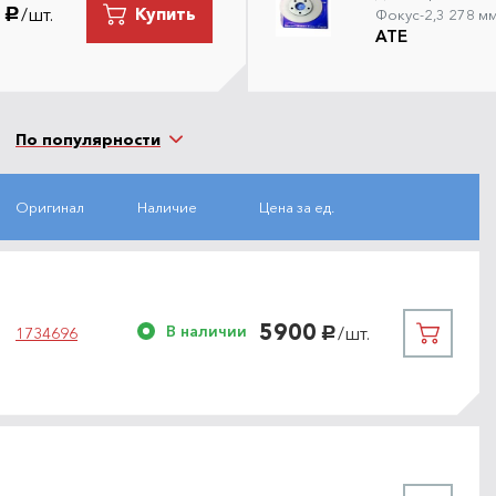
/шт.
Купить
руб.
Фокус-2,3 278 м
ATE
По популярности
Оригинал
Наличие
Цена за ед.
5900
В наличии
/шт.
1
1734696
руб.