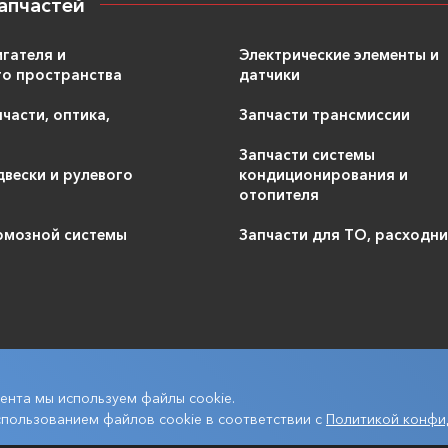
апчастей
игателя и
Электрические элементы и
9200
Под заказ
/шт.
1734696
руб.
о пространства
датчики
части, оптика,
Запчасти трансмиссии
Запчасти системы
двески и рулевого
кондиционирования и
отопителя
рмозной системы
Запчасти для ТО, расходн
2750
В наличии
/шт.
1734696
руб.
ента мы используем файлы cookie.
спользованием файлов cookie в соответствии с
Политикой конфи