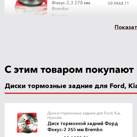
Фокус-2,3 278 мм
09.9464.11
Brembo
Brembo
Показат
Диск тормозной
передний Форд
Фокус-2,3 278 мм
DF6138
TRW
TRW
С этим товаром покупают
Диски тормозные задние для Ford, Kia
Диск тормозной
передний Форд
Фокус-2,3 278 мм
61560.10
Remsa
Remsa
Диски тормозные задние для Ford, Kia,
Hyundai
Диск тормозной задний Форд
Фокус-2 265 мм Brembo
Диск тормозной