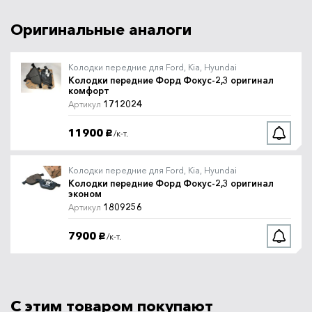
Колодки тормозные передние
Артикул
Форд Фокус-2,3 Brembo
Оригинальные аналоги
P24061
Brembo
2600
В наличии
/шт.
руб.
Колодки передние для Ford, Kia, Hyundai
Колодки передние Форд Фокус-2,3 оригинал
комфорт
Колодки передние Форд
Артикул
1712024
Артикул
Фокус-2,3 ATE
13.0460-7193.2
ATE
11900
/к-т.
руб.
4900
В наличии
/шт.
руб.
Колодки передние для Ford, Kia, Hyundai
Колодки передние Форд Фокус-2,3 оригинал
Колодки передние Форд
Артикул
эконом
Фокус-2,3 ATE Ceramic
13.0470-7193.2
1809256
Артикул
ATE
5700
В наличии
7900
/шт.
руб.
/к-т.
руб.
Колодки передние Форд
Артикул
Фокус-2,3 Fenox
BP43001
Fenox
С этим товаром покупают