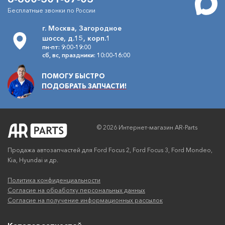
Колодки передние Форд
Артикул
Фокус-2,3 TRW
Бесплатные звонки по России
GDB1583
TRW
г. Москва, Загородное
3290
В наличии
шоссе, д.15, корп.1
/шт.
руб.
пн-пт: 9:00-19:00
сб, вс, праздники: 10:00-16:00
ПОМОГУ БЫСТРО
ПОДОБРАТЬ ЗАПЧАСТИ!
© 2026 Интернет-магазин AR-Parts
Продажа автозапчастей для Ford Focus 2, Ford Focus 3, Ford Mondeo,
Kia, Hyundai и др.
Политика конфиденциальности
Согласие на обработку персональных данных
Согласие на получение информационных рассылок