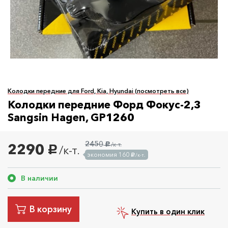
Колодки передние для Ford, Kia, Hyundai (посмотреть все)
Колодки передние Форд Фокус-2,3
Sangsin Hagen, GP1260
2450
2290
/к-т.
руб.
/к-т.
руб.
экономия 160
/к-т.
руб.
В наличии
В корзину
Купить в один клик