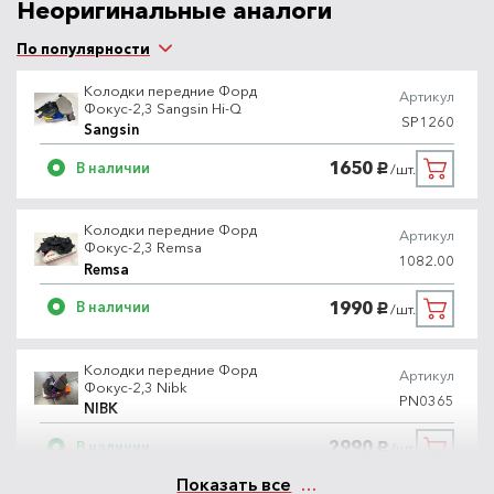
Неоригинальные аналоги
По популярности
Колодки передние Форд
Артикул
Фокус-2,3 Sangsin Hi-Q
SP1260
Sangsin
1650
В наличии
/шт.
руб.
Колодки передние Форд
Артикул
Фокус-2,3 Remsa
1082.00
Remsa
1990
В наличии
/шт.
руб.
Колодки передние Форд
Артикул
Фокус-2,3 Nibk
PN0365
NIBK
2990
В наличии
/шт.
руб.
Показать все