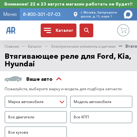
Внимание! 22 и 23 августа магазин работать не будет!!
г. Москва, Загородное
Меню
8-800-301-07-03
шоссе, д.15, корп.1
Каталог
Главная
Каталог
Электрические элементы и датчики
Втяг
Втягивающее реле для Ford, Kia,
Hyundai
Ваше авто
Пожалуйста, выберите марку и модель для подбора запчасти
Марка автомобиля
Модель автомобиля
Марка автомобиля
Модель автомобиля
Двигатель
КПП
Все двигатели
Все КПП
Кузов
Все кузова