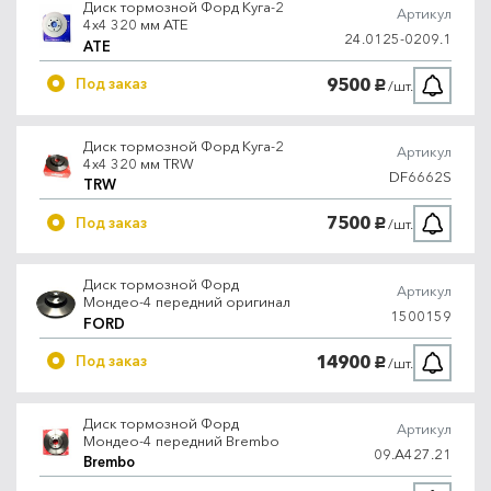
Диск тормозной Форд Куга-2
Артикул
4х4 320 мм ATE
24.0125-0209.1
ATE
9500
Под заказ
/шт.
руб.
Диск тормозной Форд Куга-2
Артикул
4х4 320 мм TRW
DF6662S
TRW
7500
Под заказ
/шт.
руб.
Диск тормозной Форд
Артикул
Мондео-4 передний оригинал
1500159
FORD
14900
Под заказ
/шт.
руб.
Диск тормозной Форд
Артикул
Мондео-4 передний Brembo
09.A427.21
Brembo