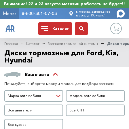
Внимание! 22 и 23 августа магазин работать не будет!!
г. Москва, Загородное
Меню
8-800-301-07-03
шоссе, д.15, корп.1
Каталог
Главная
Каталог
Запчасти тормозной системы
Диски тор
Диски тормозные для Ford, Kia,
Hyundai
Ваше авто
Пожалуйста, выберите марку и модель для подбора запчасти
Марка автомобиля
Модель автомобиля
Марка автомобиля
Модель автомобиля
Двигатель
КПП
Все двигатели
Все КПП
Кузов
Все кузова