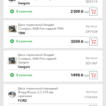
SD5314
Sangsin
2300
В наличии
/шт.
руб.
Диск тормозной Хендай
Артикул
Солярис, КИА Рио задний TRW
DF7928
TRW
3200
В наличии
/шт.
руб.
Диск тормозной Хендай
Артикул
Солярис, КИА Рио задний
Sangsin
SD1087
Sangsin
1490
В наличии
/шт.
руб.
Диск тормозной передний
Артикул
Форд Фокус-2,3 278 мм
оригинал
1734696
FORD