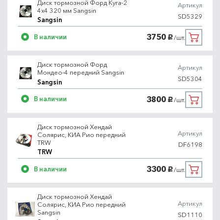
Диск тормозной Форд Куга-2
Артикул
4х4 320 мм Sangsin
SD5329
Sangsin
3750
В наличии
/шт.
руб.
Диск тормозной Форд
Артикул
Мондео-4 передний Sangsin
SD5304
Sangsin
3800
В наличии
/шт.
руб.
Диск тормозной Хендай
Артикул
Солярис, КИА Рио передний
TRW
DF6198
TRW
3300
В наличии
/шт.
руб.
Диск тормозной Хендай
Артикул
Солярис, КИА Рио передний
Sangsin
SD1110