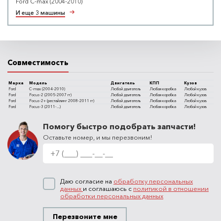
Ford C-max (2004-2010)
И еще 3 машины
Совместимость
Марка
Модель
Двигатель
КПП
Кузов
Ford
C-max (2004-2010)
Любой двигатель
Любая коробка
Любой кузов
Ford
Focus-2 (2005-2007 гг)
Любой двигатель
Любая коробка
Любой кузов
Ford
Focus-2+ (рестайлинг 2008-2011 гг)
Любой двигатель
Любая коробка
Любой кузов
Ford
Focus-3 (2011-...)
Любой двигатель
Любая коробка
Любой кузов
Помогу быстро подобрать запчасти!
Оставьте номер, и мы перезвоним!
Даю согласие на
обработку персональных
данных
и соглашаюсь с
политикой в отношении
обработки персональных данных
Перезвоните мне