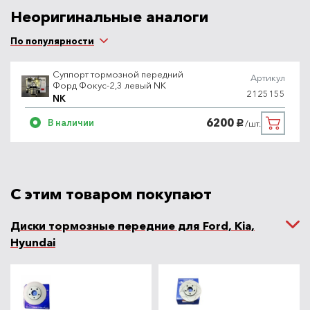
Неоригинальные аналоги
По популярности
Суппорт тормозной передний
Артикул
Форд Фокус-2,3 левый NK
2125155
NK
6200
В наличии
/шт.
руб.
С этим товаром покупают
Диски тормозные передние для Ford, Kia,
Hyundai