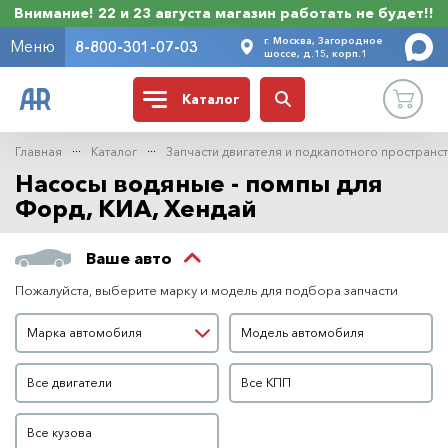
Внимание! 22 и 23 августа магазин работать не будет!!
г. Москва, Загородное
Меню
8-800-301-07-03
шоссе, д.15, корп.1
Каталог
Главная
Каталог
Запчасти двигателя и подкапотного пространс
Насосы водяные - помпы для
Форд, КИА, Хендай
Ваше авто
Пожалуйста, выберите марку и модель для подбора запчасти
Марка автомобиля
Модель автомобиля
Марка автомобиля
Модель автомобиля
Двигатель
КПП
Все двигатели
Все КПП
Кузов
Все кузова