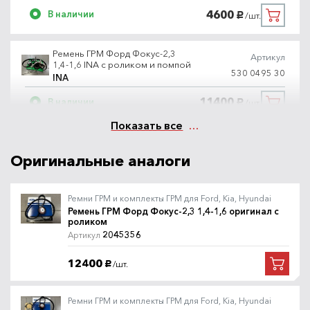
4600
В наличии
/шт.
руб.
Ремень ГРМ Форд Фокус-2,3
Артикул
1,4-1,6 INA с роликом и помпой
530 0495 30
INA
11400
В наличии
/шт.
руб.
Показать все
Ремень ГРМ Форд Фокус-2,3
Артикул
1,4-1,6 Gates с роликом
Оригинальные аналоги
K015669XS
Gates
5900
В наличии
/шт.
руб.
Ремни ГРМ и комплекты ГРМ для Ford, Kia, Hyundai
Ремень ГРМ Форд Фокус-2,3 1,4-1,6 оригинал с
роликом
Ремень ГРМ INA комплект с
Артикул
2045356
Артикул
роликом
530 0495 10
INA
12400
/шт.
руб.
5500
В наличии
/шт.
руб.
Ремни ГРМ и комплекты ГРМ для Ford, Kia, Hyundai