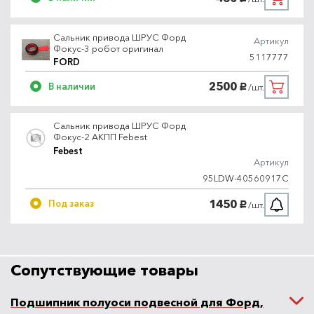
Сальник привода ШРУС Форд
Артикул
Фокус-3 робот оригинал
5117777
FORD
2500
В наличии
/шт.
руб.
Сальник привода ШРУС Форд
Фокус-2 АКПП Febest
Febest
Артикул
95LDW-40560917C
1450
Под заказ
/шт.
руб.
Сопутствующие товары
Подшипник полуоси подвесной для Форд,