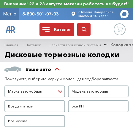
Внимание! 22 и 23 августа магазин работать не будет!!
г. Москва, Загородное
Меню
8-800-301-07-03
шоссе, д.15, корп.1
Каталог
Главная
Каталог
Запчасти тормозной системы
Колодки т
Дисковые тормозные колодки
Ваше авто
Пожалуйста, выберите марку и модель для подбора запчасти
Марка автомобиля
Модель автомобиля
Марка автомобиля
Модель автомобиля
Двигатель
КПП
Все двигатели
Все КПП
Кузов
Все кузова