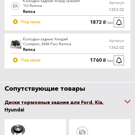
Колодки задние Форд Транзит
Артикул
'06 Remsa
1252.02
Remsa
1872
Под заказ
/шт.
руб.
Колодки задние Хендай
Артикул
Солярис, КИА Рио Remsa
1362.02
Remsa
1760
Под заказ
/шт.
руб.
Сопутствующие товары
Диски тормозные задние для Ford, Kia,
Hyundai