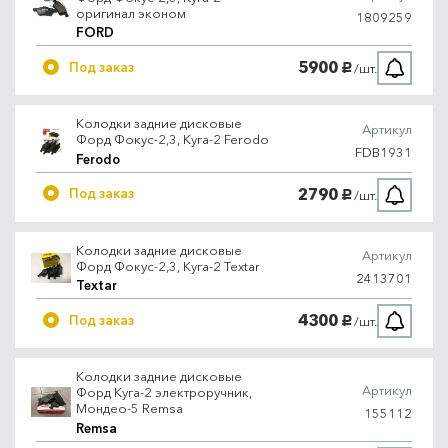
оригинал эконом
1809259
FORD
5900
Под заказ
/шт.
руб.
Колодки задние дисковые
Артикул
Форд Фокус-2,3, Куга-2 Ferodo
FDB1931
Ferodo
2790
Под заказ
/шт.
руб.
Колодки задние дисковые
Артикул
Форд Фокус-2,3, Куга-2 Textar
2413701
Textar
4300
Под заказ
/шт.
руб.
Колодки задние дисковые
Артикул
Форд Куга-2 электроручник,
Мондео-5 Remsa
155112
Remsa