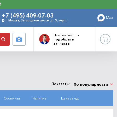
!
+7 (495) 409-07-03
Max
г. Москва, Загородное шоссе, д.15, корп.1
Помогу
быстро
подобрать
запчасть
Показать:
По популярности
Оригинал
Наличие
Цена за ед.