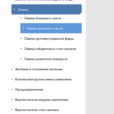
Лампы
Лампы ближнего света
Лампы дальнего света
Лампы противотуманной фары
Лампы габаритов и стоп-сигнала
Лампы указателя поворота
Антенна и основание антенны
Контактная группа замка зажигания
Предохранители
Выключатели педали сцепления
Выключатели стоп-сигнала