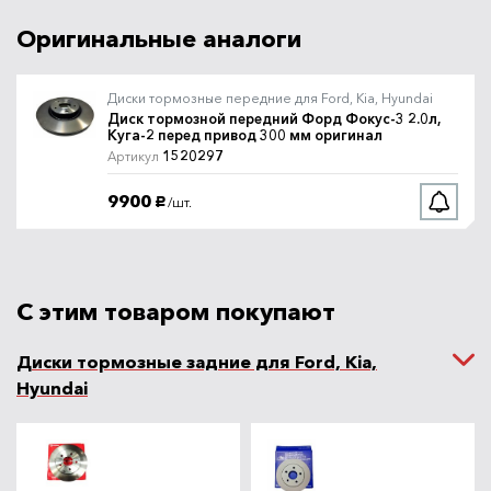
Оригинальные аналоги
Диск тормозной передний
Артикул
Форд Фокус-3 2.0л, Куга-2
перед привод 300 мм LPR
Диски тормозные передние для Ford, Kia, Hyundai
F1012V
LPR
Диск тормозной передний Форд Фокус-3 2.0л,
Куга-2 перед привод 300 мм оригинал
4400
Под заказ
1520297
/шт.
Артикул
руб.
9900
/шт.
руб.
Диск тормозной передний
Артикул
Форд Фокус-3 2.0л, Куга-2
перед привод 300 мм TRW
DF4424
TRW
С этим товаром покупают
6400
Под заказ
/шт.
руб.
Диски тормозные задние для Ford, Kia,
Диск тормозной передний
Hyundai
Форд Фокус-3 2.0л, Куга-2
Артикул
перед привод 300 мм
Zimmerman перфорированный
250.1353.52
Sport
Zimmermann