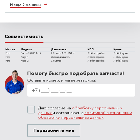
И еще 2 машины
Совместимость
Марка
Модель
Двигатель
КПП
Кузов
Ford
Focus-3 (2011-...)
2.0 литра 150-154 лс
Любая коробка
Любой кузов
Ford
Kuga-1
Любой двигатель
Любая коробка
Любой кузов
Ford
Kuga-2
2.5 литра
Любая коробка
Любой кузов
Помогу быстро подобрать запчасти!
Оставьте номер, и мы перезвоним!
Даю согласие на
обработку персональных
данных
и соглашаюсь с
политикой в отношении
обработки персональных данных
Перезвоните мне