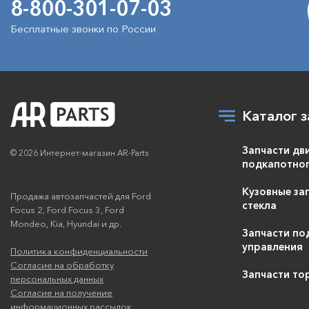
8-800-301-07-03
Бесплатные звонки по России
Каталог з
Запчасти дв
© 2026 Интернет-магазин AR-Parts
подкапотног
Кузовные зап
Продажа автозапчастей для Ford
стекла
Focus 2, Ford Focus 3, Ford
Mondeo, Kia, Hyundai и др.
Запчасти по
управления
Политика конфиденциальности
Согласие на обработку
Запчасти то
персональных данных
Согласие на получение
информационных рассылок