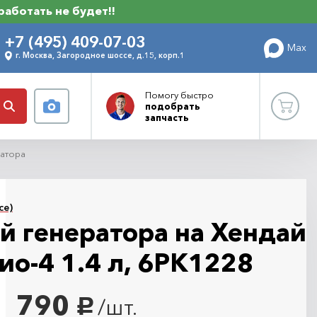
 работать не будет!!
+7 (495) 409-07-03
Max
г. Москва, Загородное шоссе, д.15, корп.1
Помогу
быстро
подобрать
запчасть
ратора
се)
й генератора на Хендай
ио-4 1.4 л, 6PK1228
790
/шт.
руб.