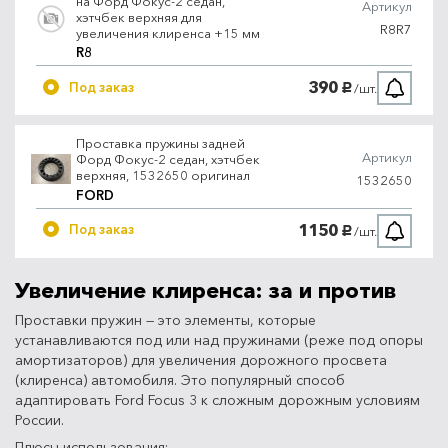
на Форд Фокус-2 седан,
Артикул
хэтчбек верхняя для
R8R7
увеличения клиренса +15 мм
R8
390
Под заказ
/шт.
руб.
Проставка пружины задней
Артикул
Форд Фокус-2 седан, хэтчбек
верхняя, 1532650 оригинал
1532650
FORD
1150
Под заказ
/шт.
руб.
Увеличение клиренса: за и против
Проставки пружин — это элементы, которые
устанавливаются под или над пружинами (реже под опоры
амортизаторов) для увеличения дорожного просвета
(клиренса) автомобиля. Это популярный способ
адаптировать Ford Focus 3 к сложным дорожным условиям
России.
Плюсы использования: