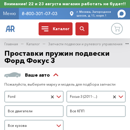
Внимание! 22 и 23 августа магазин работать не будет!!
г. Москва, Загородное
Меню
8-800-301-07-03
шоссе, д.15, корп.1
Каталог
Главная
Каталог
Запчасти подвески и рулевого управления
Проставки пружин подвески
Форд Фокус 3
Ваше авто
Пожалуйста, выберите марку и модель для подбора запчасти
Марка автомобиля
Модель автомобиля
×
×
Ford
Focus-3 (2011-...)
Двигатель
КПП
Все двигатели
Все КПП
Кузов
Все кузова