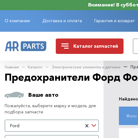
Внимание! В субботу
О компании
Доставка и оплата
Гарантия и возврат
Каталог
запчастей
Главная
Каталог
Электрические элементы и датчики
Пр
Предохранители Форд Фо
Ваше авто
Найдено
Пожалуйста, выберите марку и модель для
подбора запчасти
Фото
Марка автомобиля
×
Ford
Модель автомобиля