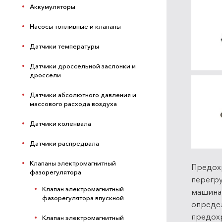
Аккумуляторы
Насосы топливные и клапаны
Датчики температуры
Датчики дроссельной заслонки и
дроссели
Датчики абсолютного давления и
массового расхода воздуха
Датчики коленвала
Датчики распредвала
Клапаны электромагнитный
Предохр
фазорегулятора
перегру
Клапан электромагнитный
машина
фазорегулятора впускной
определ
предохр
Клапан электромагнитный