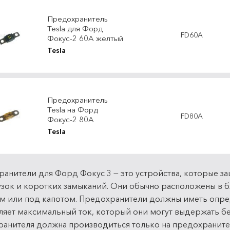
Предохранитель
Tesla для Форд
FD60A
Фокус-2 60А желтый
Tesla
Предохранитель
Tesla на Форд
FD80A
Фокус-2 80А
Tesla
анители для Форд Фокус 3 — это устройства, которые з
зок и коротких замыканий. Они обычно расположены в б
м или под капотом. Предохранители должны иметь опр
яет максимальный ток, который они могут выдержать без
анителя должна производиться только на предохраните