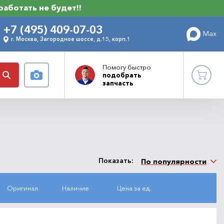
 работать не будет!!
+7 (495) 409-07-03
Max
г. Москва, Загородное шоссе, д.15, корп.1
Помогу
быстро
подобрать
запчасть
Показать:
По популярности
Оригинал
Наличие
Цена за ед.