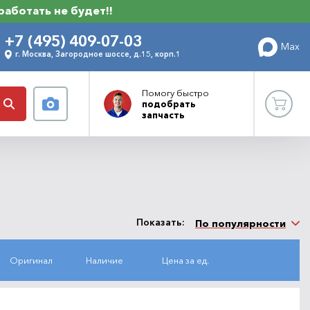
 работать не будет!!
+7 (495) 409-07-03
Max
г. Москва, Загородное шоссе, д.15, корп.1
Помогу
быстро
подобрать
запчасть
Показать:
По популярности
Оригинал
Наличие
Цена за ед.