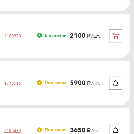
2100
В наличии
/шт.
2183873
руб.
5900
Под заказ
/шт.
1778516
руб.
3650
Под заказ
/шт.
2183873
руб.