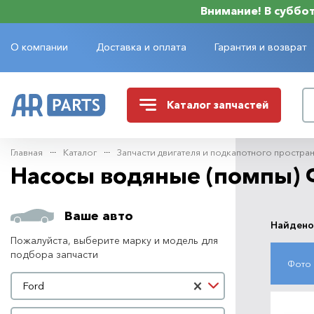
Внимание! В субботу
О компании
Доставка и оплата
Гарантия и возврат
Каталог
запчастей
Главная
Каталог
Запчасти двигателя и подкапотного простра
Насосы водяные (помпы) 
Ваше авто
Найдено
Пожалуйста, выберите марку и модель для
подбора запчасти
Фото
Марка автомобиля
×
Ford
Модель автомобиля