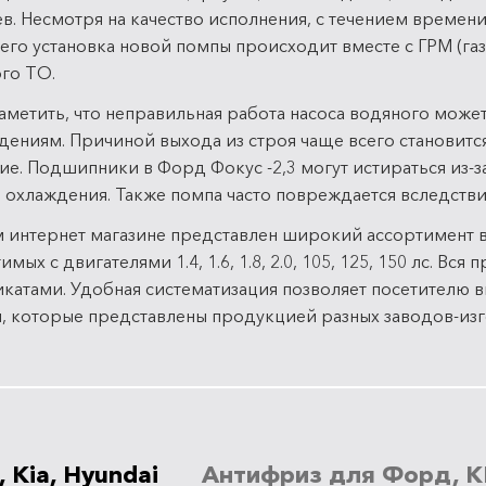
в. Несмотря на качество исполнения, с течением времени
его установка новой помпы происходит вместе с ГРМ (г
го ТО.
аметить, что неправильная работа насоса водяного може
ениям. Причиной выхода из строя чаще всего становитс
е. Подшипники в Форд Фокус -2,3 могут истираться из-з
 охлаждения. Также помпа часто повреждается вследстви
 интернет магазине представлен широкий ассортимент в
имых с двигателями 1.4, 1.6, 1.8, 2.0, 105, 125, 150 лс. В
катами. Удобная систематизация позволяет посетителю
 которые представлены продукцией разных заводов-изг
 Kia, Hyundai
Антифриз для Форд, К