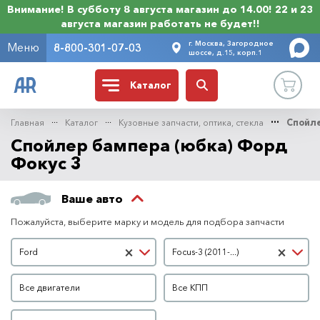
Внимание! В субботу 8 августа магазин до 14.00! 22 и 23
августа магазин работать не будет!!
г. Москва, Загородное
Меню
8-800-301-07-03
шоссе, д.15, корп.1
Каталог
Главная
Каталог
Кузовные запчасти, оптика, стекла
Спойле
Спойлер бампера (юбка) Форд
Фокус 3
Ваше авто
Пожалуйста, выберите марку и модель для подбора запчасти
Марка автомобиля
Модель автомобиля
×
×
Ford
Focus-3 (2011-...)
Двигатель
КПП
Все двигатели
Все КПП
Кузов