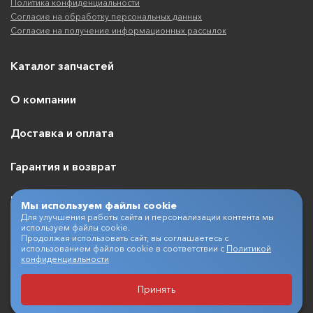
Политика конфиденциальности
Согласие на обработку персональных данных
Согласие на получение информационных рассылок
Каталог запчастей
О компании
Доставка и оплата
Гарантия и возврат
Контакты
Мы используем файлы cookie
Для улучшения работы сайта и персонализации контента мы
используем файлы cookie.
Продолжая использовать сайт, вы соглашаетесь с
использованием файлов cookie в соответствии с
Политикой
+7 (495) 409-07-03
конфиденциальности
Принять
Разработка и продвижение