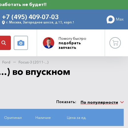
 работать не будет!!
+7 (495) 409-07-03
Max
г. Москва, Загородное шоссе, д.15, корп.1
Помогу
быстро
подобрать
запчасть
Ford
Focus-3 (2011-...)
.) во впускном
Показать:
По популярности
Оригинал
Наличие
Цена за ед.