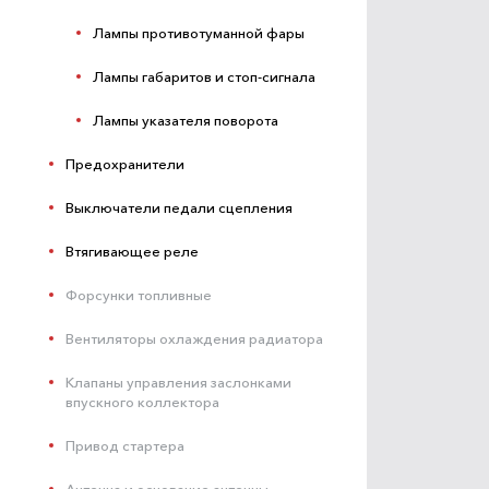
Лампы противотуманной фары
Лампы габаритов и стоп-сигнала
Лампы указателя поворота
Предохранители
Выключатели педали сцепления
Втягивающее реле
Форсунки топливные
Вентиляторы охлаждения радиатора
Клапаны управления заслонками
впускного коллектора
Привод стартера
Антенна и основание антенны