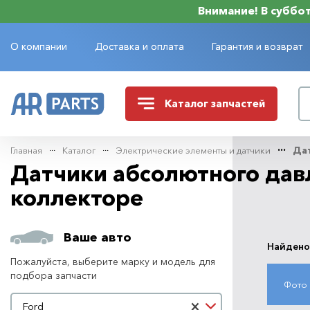
Внимание! В субботу
О компании
Доставка и оплата
Гарантия и возврат
Каталог
запчастей
Главная
Каталог
Электрические элементы и датчики
Дат
Датчики абсолютного давл
коллекторе
Ваше авто
Найдено
Пожалуйста, выберите марку и модель для
подбора запчасти
Фото
Марка автомобиля
×
Ford