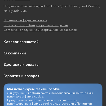
Продажа автозапчастей для Ford Focus 2, Ford Focus 3, Ford Mondeo,
Kia, Hyundai и др.
Политика конфиденциальности
Согласие на обработку персональных данных
Согласие на получение информационных рассылок
Каталог запчастей
О компании
Доставка и оплата
Гарантия и возврат
Контакты
Мы используем файлы cookie
Для улучшения работы сайта и персонализации контента мы
используем файлы cookie.
Продолжая использовать сайт, вы соглашаетесь с
использованием файлов cookie в соответствии с
Политикой
+7 (495) 409-07-03