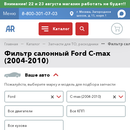
Внимание! 22 и 23 августа магазин работать не будет!!
г. Москва, Загородное
Меню
8-800-301-07-03
шоссе, д.15, корп.1
Каталог
Главная
Каталог
Запчасти для ТО, расходники
Фильтр са
Фильтр салонный Ford C-max
(2004-2010)
Ваше авто
Пожалуйста, выберите марку и модель для подбора запчасти
Марка автомобиля
Модель автомобиля
×
×
Ford
C-max (2004-2010)
Двигатель
КПП
Все двигатели
Все КПП
Кузов
Все кузова