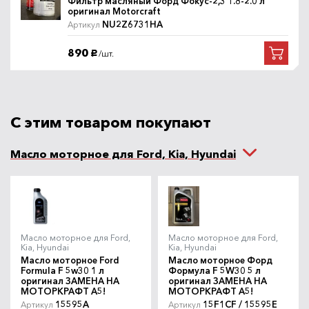
550
Фильтр масляный Форд Фокус-2,3 1.8-2.0 л
Под заказ
/шт.
руб.
оригинал Motorcraft
NU2Z6731HA
Артикул
Фильтр масляный Форд
Артикул
Фокус-2,3 1,8-2,0 л оригинал
890
/шт.
руб.
SH0114302A
Mazda
1090
В наличии
/шт.
руб.
С этим товаром покупают
Масло моторное для Ford, Kia, Hyundai
Масло моторное для Ford,
Масло моторное для Ford,
Kia, Hyundai
Kia, Hyundai
Масло моторное Ford
Масло моторное Форд
Formula F 5w30 1 л
Формула F 5W30 5 л
оригинал ЗАМЕНА НА
оригинал ЗАМЕНА НА
МОТОРКРАФТ A5!
МОТОРКРАФТ A5!
15595A
15F1CF / 15595E
Артикул
Артикул