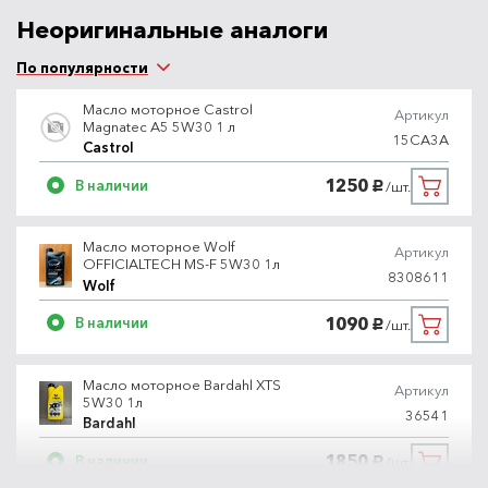
Неоригинальные аналоги
По популярности
Масло моторное Castrol
Артикул
Magnatec A5 5W30 1 л
15CA3A
Castrol
1250
В наличии
/шт.
руб.
Масло моторное Wolf
Артикул
OFFICIALTECH MS-F 5W30 1л
8308611
Wolf
1090
В наличии
/шт.
руб.
Масло моторное Bardahl XTS
Артикул
5W30 1л
36541
Bardahl
1850
В наличии
/шт.
руб.