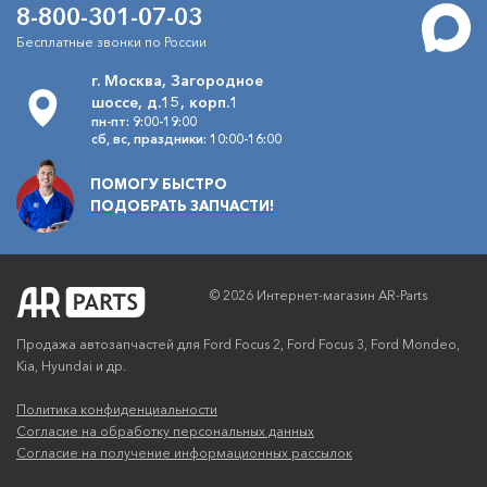
Масло моторное Лукойл Люкс
8-800-301-07-03
Артикул
SL/CF 5W30 1л
196272
Бесплатные звонки по России
Лукойл
г. Москва, Загородное
690
В наличии
/шт.
руб.
шоссе, д.15, корп.1
пн-пт: 9:00-19:00
сб, вс, праздники: 10:00-16:00
Масло моторное Sintec
Артикул
Платинум A5 5W30 1л
801988
ПОМОГУ БЫСТРО
Sintec
ПОДОБРАТЬ ЗАПЧАСТИ!
790
В наличии
/шт.
руб.
Масло моторное Mannol Energy
Артикул
© 2026 Интернет-магазин AR-Parts
Formula FR A5 5W-30 1л
1094
Mannol
Продажа автозапчастей для Ford Focus 2, Ford Focus 3, Ford Mondeo,
690
В наличии
/шт.
руб.
Kia, Hyundai и др.
Политика конфиденциальности
Масло моторное Лукойл
Артикул
Согласие на обработку персональных данных
Genesis Armortech FD 5W30 1л
3149867
Согласие на получение информационных рассылок
Лукойл