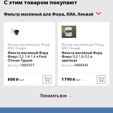
С этим товаром покупают
1580
В наличии
/шт.
руб.
Фильтр масляный для Форд, КИА, Хендай
Масло моторное Total Quartz
Артикул
9000 NFC 5W30 1л
10980301
Total
1250
В наличии
/шт.
руб.
Фильтр масляный для Форд,
Фильтр масляный для Форд,
КИА, Хендай
КИА, Хендай
Масло моторное Liqui Moly
Фильтр масляный Форд
Фильтр масляный Форд
Артикул
Special Tec F 5W30 1 л
Фокус-2,3 1.4-1.6 л Ford
Фокус-2,3 1.8-2.0 л
8063
Otosan Турция
оригинал
Liqui Moly
1883037
2468342
Артикул
Артикул
1490
В наличии
/шт.
руб.
800
1790
/шт.
/шт.
руб.
руб.
Масло моторное Shell Helix HX8
Артикул
A5 5W30 1л
550046778
Shell
Показать все
1490
Под заказ
/шт.
руб.