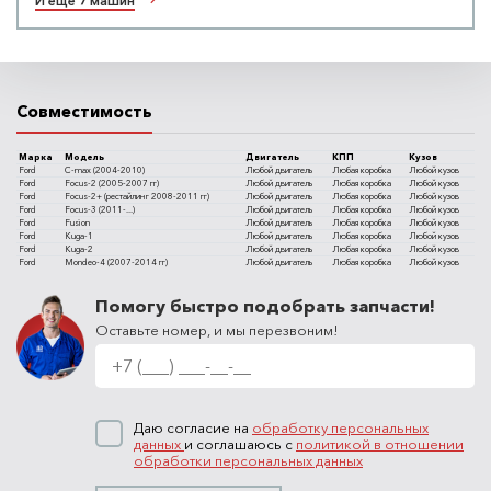
И еще 7 машин
Совместимость
Марка
Модель
Двигатель
КПП
Кузов
Ford
C-max (2004-2010)
Любой двигатель
Любая коробка
Любой кузов
Ford
Focus-2 (2005-2007 гг)
Любой двигатель
Любая коробка
Любой кузов
Ford
Focus-2+ (рестайлинг 2008-2011 гг)
Любой двигатель
Любая коробка
Любой кузов
Ford
Focus-3 (2011-...)
Любой двигатель
Любая коробка
Любой кузов
Ford
Fusion
Любой двигатель
Любая коробка
Любой кузов
Ford
Kuga-1
Любой двигатель
Любая коробка
Любой кузов
Ford
Kuga-2
Любой двигатель
Любая коробка
Любой кузов
Ford
Mondeo-4 (2007-2014 гг)
Любой двигатель
Любая коробка
Любой кузов
Помогу быстро подобрать запчасти!
Оставьте номер, и мы перезвоним!
Даю согласие на
обработку персональных
данных
и соглашаюсь с
политикой в отношении
обработки персональных данных