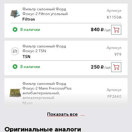
Фильтр салонный Форд
Артикул
Фокус-2 Filtron угольный
K1150A
Filtron
840
В наличии
/шт.
руб.
Фильтр салонный Форд
Артикул
Фокус-2 TSN
979
TSN
250
В наличии
/шт.
руб.
Фильтр салонный Форд
Фокус-2 Mann FreciousPlus
Артикул
антибактериальный,
FP2440
антиаллергенный
Mann
1900
В наличии
Показать все
/шт.
руб.
Оригинальные аналоги
Фильтр салонный Форд
Артикул