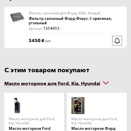
Фокус-2 Knecht угольный
LAK293
Knecht
Фильтр салонный для Форд, КИА, Хендай
1290
Фильтр салонный Форд Фокус-2 оригинал,
Под заказ
/шт.
руб.
угольный
1354953
Артикул
Фильтр салонный Форд
Артикул
Фокус-2 Champion угольный
3450
/шт.
руб.
CCF0023C
Champion
990
Под заказ
/шт.
руб.
С этим товаром покупают
Фильтр салонный Форд
Артикул
Фокус-2 Green Filter угольный
IF0153K
Green Filter
Масло моторное для Ford, Kia, Hyundai
650
В наличии
/шт.
руб.
Артикул
Фильтр салонный Форд
Фокус-2 Asin
ASINFC2732
Масло моторное для Ford,
Масло моторное для Ford,
Kia, Hyundai
Kia, Hyundai
Масло моторное Ford
Масло моторное Форд
250
В наличии
/шт.
руб.