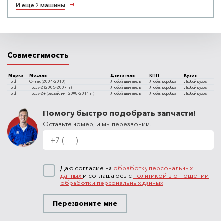
И еще 2 машины
Совместимость
Марка
Модель
Двигатель
КПП
Кузов
Ford
C-max (2004-2010)
Любой двигатель
Любая коробка
Любой кузов
Ford
Focus-2 (2005-2007 гг)
Любой двигатель
Любая коробка
Любой кузов
Ford
Focus-2+ (рестайлинг 2008-2011 гг)
Любой двигатель
Любая коробка
Любой кузов
Помогу быстро подобрать запчасти!
Оставьте номер, и мы перезвоним!
Даю согласие на
обработку персональных
данных
и соглашаюсь с
политикой в отношении
обработки персональных данных
Перезвоните мне