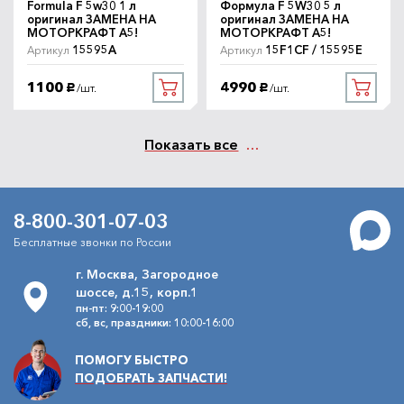
Formula F 5w30 1 л
Формула F 5W30 5 л
оригинал ЗАМЕНА НА
оригинал ЗАМЕНА НА
МОТОРКРАФТ A5!
МОТОРКРАФТ A5!
Фильтр салонный Форд
15595A
15F1CF / 15595E
Артикул
Артикул
Артикул
Фокус-2 Bosch угольный
1 987 432 413
Bosch
1100
4990
/шт.
/шт.
руб.
руб.
1190
В наличии
/шт.
руб.
Показать все
Фильтр салонный Форд
Артикул
Фокус-2 Mann угольный пр-во
Германия
CUK2440
Mann
8-800-301-07-03
1250
В наличии
/шт.
руб.
Бесплатные звонки по России
г. Москва, Загородное
шоссе, д.15, корп.1
пн-пт: 9:00-19:00
сб, вс, праздники: 10:00-16:00
ПОМОГУ БЫСТРО
ПОДОБРАТЬ ЗАПЧАСТИ!