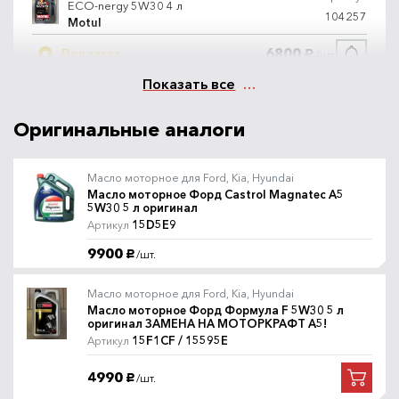
ECO-nergy 5W30 4 л
104257
Motul
6800
Под заказ
/шт.
руб.
Показать все
Масло моторное Motul 8100
Артикул
ECO-nergy 5W30 5 л
Оригинальные аналоги
102898
Motul
6900
В наличии
/шт.
руб.
Масло моторное для Ford, Kia, Hyundai
Масло моторное Форд Castrol Magnatec A5
5W30 5 л оригинал
Масло моторное Bardahl XTS
Артикул
15D5E9
Артикул
5W30 4л
36542
Bardahl
9900
/шт.
руб.
6900
Под заказ
/шт.
руб.
Масло моторное для Ford, Kia, Hyundai
Масло моторное Форд Формула F 5W30 5 л
оригинал ЗАМЕНА НА МОТОРКРАФТ A5!
Масло моторное Bardahl XTS
Артикул
15F1CF / 15595E
Артикул
5W30 5л
36543
Bardahl
4990
/шт.
руб.
7900
В наличии
/шт.
руб.