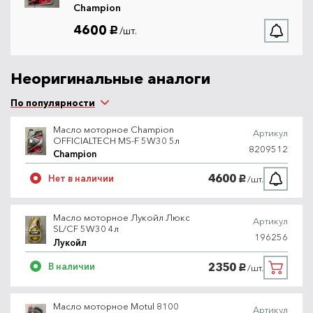
Champion
4600
/шт.
руб.
Неоригинальные аналоги
По популярности
Масло моторное Champion
Артикул
OFFICIALTECH MS-F 5W30 5л
8209512
Champion
4600
Нет в наличии
/шт.
руб.
Масло моторное Лукойл Люкс
Артикул
SL/CF 5W30 4л
196256
Лукойл
2350
В наличии
/шт.
руб.
Масло моторное Motul 8100
Артикул