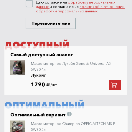
Даю согласие на
обработку персональных
данных
и соглашаюсь с
политикой в отношении
обработки персональных данных
Перезвоните мне
ДОСТУПНЫЙ
Самый доступный аналог
Масло моторное Лукойл Genesis Universal A5
5W30 4л
Лукойл
1790
/шт.
руб.
ОПТИМАЛЬНЫЙ
Оптимальный вариант
Масло моторное Champion OFFICIALTECH MS-F
5W30 5л