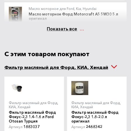
Масло моторное для Ford, Kia, Hyundai
Масло моторное Castrol
Масло моторное Форд Motorcraft A5 5W30 5 л
Артикул
оригинал
Magnatec A5 5W30 4 л
15CA3B
15F1CF
Артикул
Castrol
Показать все
4290
В наличии
/шт.
руб.
4990
/шт.
руб.
Масло моторное Liqui Moly
С этим товаром покупают
Артикул
Special Tec F 5W30 5 л
8064
Liqui Moly
Фильтр масляный для Форд, КИА, Хендай
6900
Под заказ
/шт.
руб.
Масло моторное Mobil Super
Артикул
3000 Formula FE 5W30 4 л
151527
Mobil
Фильтр масляный для Форд,
Фильтр масляный для Форд,
КИА, Хендай
КИА, Хендай
4100
В наличии
/шт.
руб.
Фильтр масляный Форд
Фильтр масляный Форд
Фокус-2,3 1.4-1.6 л Ford
Фокус-2,3 1.8-2.0 л
Otosan Турция
оригинал
Масло моторное NGN AGATE
Артикул
1883037
2468342
Артикул
Артикул
5W30 4л