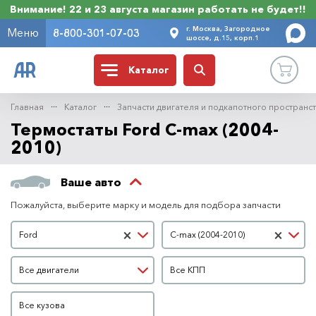
Внимание! 22 и 23 августа магазин работать не будет!!
г. Москва, Загородное
Меню
8-800-301-07-03
шоссе, д.15, корп.1
Каталог
Главная
Каталог
Запчасти двигателя и подкапотного пространс
Термостаты Ford C-max (2004-
2010)
Ваше авто
Пожалуйста, выберите марку и модель для подбора запчасти
Марка автомобиля
Модель автомобиля
×
×
Ford
C-max (2004-2010)
Двигатель
КПП
Все двигатели
Все КПП
Кузов
Все кузова