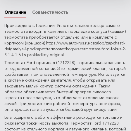
Описание
Совместимость
Произведено в Германии. Уплотнительное кольцо самого
термостата входит в комплект, прокладка корпуса (крышки)
термостата приобретается отдельно или в комплекте с
корпусом (крышкой) https://www.auto-rus.ru/catalog/zapchasti-
dvigatelya-i-podkapot/termostat/korpus-termostata-ford-fokus-2-
3-1-4-1-6-l-s-prokladkoy-original.
Термостат Ford оригинал (1712228) – оригинальная запчасть
от одноименной копании. Это термический клапан, который
срабатывает при определенной температуре. Используется
в системе охлаждения двигателя, чтобы открывать или
закрывать малый контур системы охлаждения. Таким
образом обеспечивается быстрый прогрев силового
агрегата после запуска, что облегчает отопление салона
зимой. При достижении рабочей температуры антифриза,
он открывается и запускается большой круг циркуляции.
Благодаря его работе эффективно расходуется топливо и
снижается токсичность выхлопа. Термостат Ford 1712228
состоит из стального корпуса и латунного клапана, который