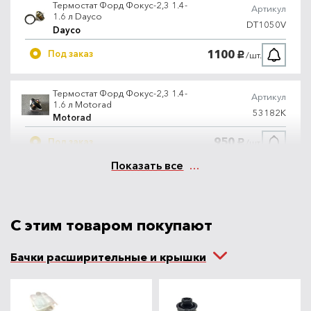
Термостат Форд Фокус-2,3 1.4-
Артикул
1.6 л Dayco
DT1050V
Dayco
1100
Под заказ
/шт.
руб.
Термостат Форд Фокус-2,3 1.4-
Артикул
1.6 л Motorad
53182K
Motorad
950
Под заказ
/шт.
руб.
Показать все
Термостат Форд Фокус-2,3 1.4-
Артикул
1.6 л Behr-Mahle + прокладка
корпуса термостата
TX10882D
Mahle
С этим товаром покупают
2100
В наличии
/шт.
руб.
Бачки расширительные и крышки