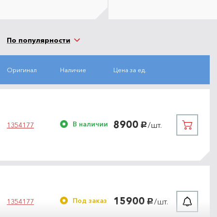
По популярности
Оригинал
Наличие
Цена за ед.
8900
В наличии
/шт.
1354177
руб.
15900
Под заказ
/шт.
1354177
руб.