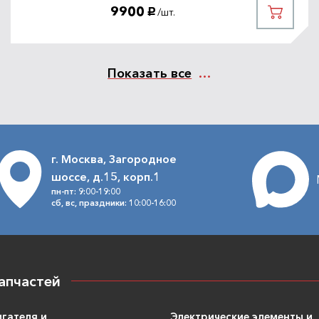
9900
/шт.
руб.
Показать все
г. Москва, Загородное
шоссе, д.15, корп.1
пн-пт: 9:00-19:00
сб, вс, праздники: 10:00-16:00
апчастей
игателя и
Электрические элементы и