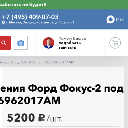
 работать не будет!!
+7 (495) 409-07-03
Max
г. Москва, Загородное шоссе, д.15, корп.1
Помогу
быстро
подобрать
запчасть
Фокус-2 под A/C AVG, ZFDA236962017AM
ения Форд Фокус-2 под
36962017AM
5200
/шт.
руб.