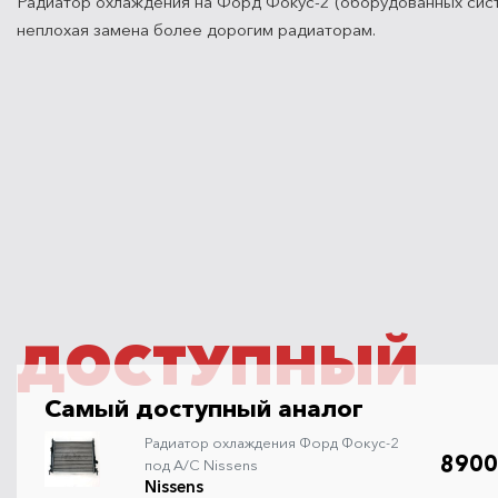
Радиатор охлаждения на Форд Фокус-2 (оборудованных сис
неплохая замена более дорогим радиаторам.
ДОСТУПНЫЙ
Самый доступный аналог
Радиатор охлаждения Форд Фокус-2
8900
под A/C Nissens
Nissens