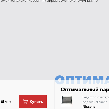
темой кондиционирования) фирмы AVG - экономичная, но
ОПТИМ
Оптимальный ва
Радиатор охлажд
/шт.
Купить
руб.
под A/C Nissens
Nissens