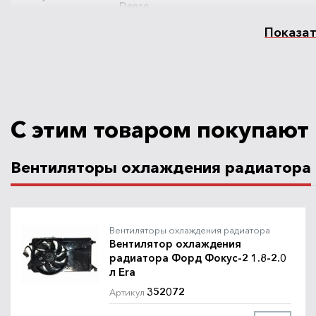
Denso
Показат
Радиатор
охлаждения Форд
Фокус-2 под A/C
FDA2369
AVA
AVA
С этим товаром покупают
Вентиляторы охлаждения радиатора
Радиатор
охлаждения Форд
8MK376764-28
Фокус-2 под A/C
1
Behr-Hella
Behr
Вентиляторы охлаждения радиатора
Вентилятор охлаждения
радиатора Форд Фокус-2 1.8-2.0
л Era
352072
Артикул