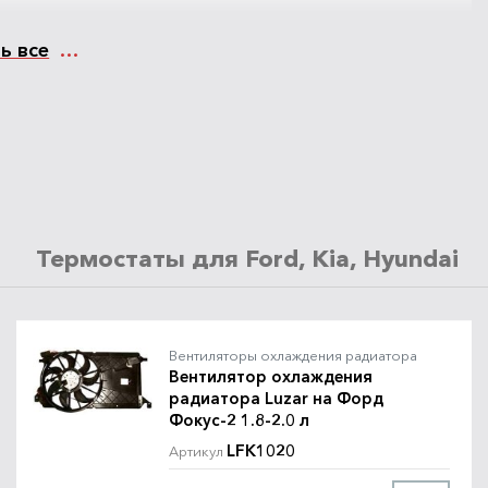
ь все
8900
Под заказ
/шт.
1354177
руб.
Термостаты для Ford, Kia, Hyundai
Снят с
15840
/шт.
1354177
руб.
производства
Вентиляторы охлаждения радиатора
Вентилятор охлаждения
радиатора Luzar на Форд
Фокус-2 1.8-2.0 л
LFK1020
Артикул