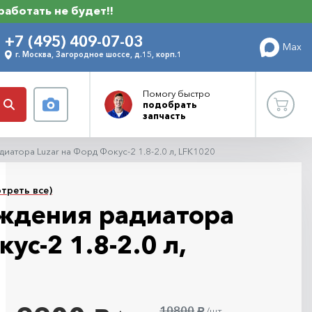
 работать не будет!!
+7 (495) 409-07-03
Max
г. Москва, Загородное шоссе, д.15, корп.1
Помогу
быстро
подобрать
запчасть
иатора Luzar на Форд Фокус-2 1.8-2.0 л, LFK1020
треть все)
ждения радиатора
ус-2 1.8-2.0 л,
10800
/шт.
руб.