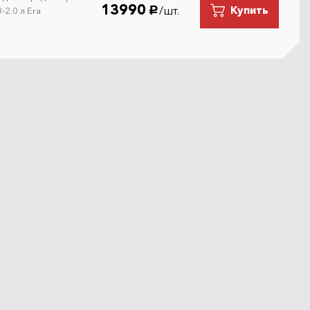
13990
/шт.
Купить
-2.0 л Era
руб.