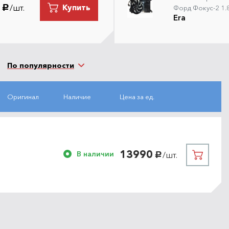
/шт.
Купить
руб.
Форд Фокус-2 1.8
Era
По популярности
Оригинал
Наличие
Цена за ед.
13990
В наличии
/шт.
руб.