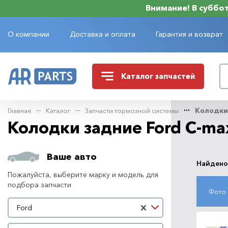
Внимание! В субботу
О компании
Доставка и оплата
Гарантия и возврат
Каталог
запчастей
Главная
Каталог
Запчасти тормозной системы
Колодки
Колодки задние Ford C-ma
Ваше авто
Найдено
Пожалуйста, выберите марку и модель для
подбора запчасти
Фото
Марка автомобиля
×
Ford
Модель автомобиля