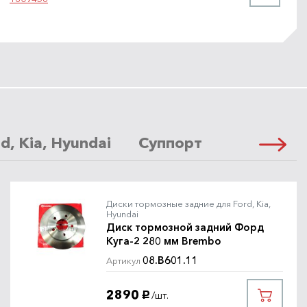
, Kia, Hyundai
Суппорт передний для
Диски тормозные задние для Ford, Kia,
Hyundai
Диск тормозной задний Форд
Куга-2 280 мм Brembo
08.B601.11
Артикул
2890
/шт.
руб.