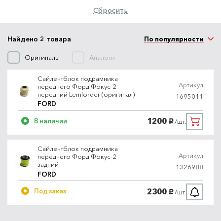
Сбросить
Найдено 2 товара
По популярности
Оригиналы
Аналоги
Сайлентблок подрамника
Артикул
переднего Форд Фокус-2
передний Lemforder (оригинал)
1695011
FORD
1200
В наличии
/шт.
руб.
Сайлентблок подрамника
Артикул
переднего Форд Фокус-2
задний
1326988
FORD
2300
Под заказ
/шт.
руб.