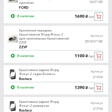
1437185
оригинал
FORD
1690
В наличии
/шт.
руб.
Крепление передних
брызговиков Форд Фокус-2
Артикул
(для оригиальных брызговиков)
ZV1437185
ZZVF
ZZVF
1100
В наличии
/шт.
руб.
Брызговики задние Форд
Артикул
Фокус-2 седан Rosteco
21974
Rosteco
1390
В наличии
/шт.
руб.
Брызговики задние Форд
Артикул
Фокус-2 универсал
21706
Rosteco