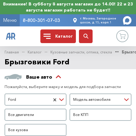
Внимание! В субботу 8 августа магазин до 14.00! 22 и 23
августа магазин работать не будет!!
г. Москва, Загородное
Меню
8-800-301-07-03
шоссе, д.15, корп.1
Каталог
Главная
Каталог
Кузовные запчасти, оптика, стекла
Брызг
Брызговики Ford
Ваше авто
Пожалуйста, выберите марку и модель для подбора запчасти
Марка автомобиля
Модель автомобиля
×
Ford
Модель автомобиля
Двигатель
КПП
Все двигатели
Все КПП
Кузов
Все кузова