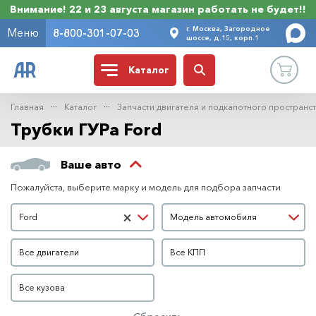
Внимание! 22 и 23 августа магазин работать не будет!!
г. Москва, Загородное
Меню
8-800-301-07-03
шоссе, д.15, корп.1
Каталог
Главная
Каталог
Запчасти двигателя и подкапотного пространс
Трубки ГУРа Ford
Ваше авто
Пожалуйста, выберите марку и модель для подбора запчасти
Марка автомобиля
Модель автомобиля
×
Ford
Модель автомобиля
Двигатель
КПП
Все двигатели
Все КПП
Кузов
Все кузова