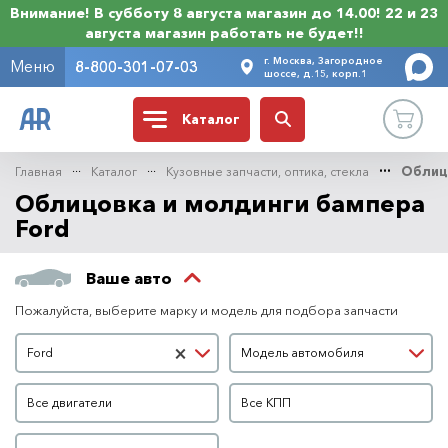
Внимание! В субботу 8 августа магазин до 14.00! 22 и 23
августа магазин работать не будет!!
г. Москва, Загородное
Меню
8-800-301-07-03
шоссе, д.15, корп.1
Каталог
Главная
Каталог
Кузовные запчасти, оптика, стекла
Облиц
Облицовка и молдинги бампера
Ford
Ваше авто
Пожалуйста, выберите марку и модель для подбора запчасти
Марка автомобиля
Модель автомобиля
×
Ford
Модель автомобиля
Двигатель
КПП
Все двигатели
Все КПП
Кузов