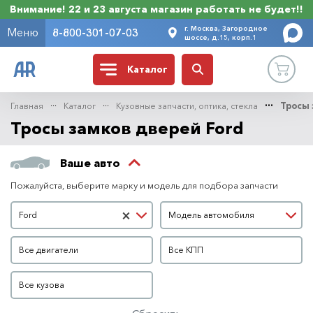
Внимание! 22 и 23 августа магазин работать не будет!!
г. Москва, Загородное
Меню
8-800-301-07-03
шоссе, д.15, корп.1
Каталог
Главная
Каталог
Кузовные запчасти, оптика, стекла
Тросы 
Тросы замков дверей Ford
Ваше авто
Пожалуйста, выберите марку и модель для подбора запчасти
Марка автомобиля
Модель автомобиля
×
Ford
Модель автомобиля
Двигатель
КПП
Все двигатели
Все КПП
Кузов
Все кузова