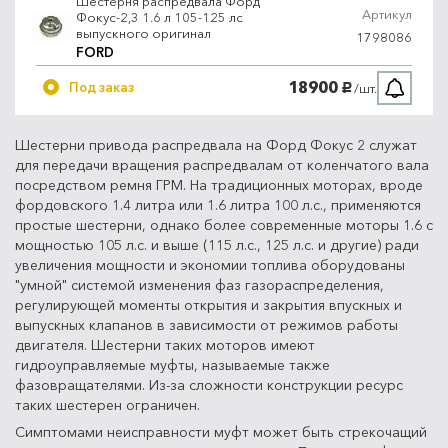
Шестерня распредвала Форд
Артикул
Фокус-2,3 1.6 л 105-125 лс
выпускного оригинал
1798086
FORD
18900
Под заказ
/шт.
руб.
Шестерни привода распредвала на Форд Фокус 2 служат
для передачи вращения распредвалам от коленчатого вала
посредством ремня ГРМ. На традиционных моторах, вроде
фордовского 1.4 литра или 1.6 литра 100 л.с., применяются
простые шестерни, однако более современные моторы 1.6 с
мощностью 105 л.с. и выше (115 л.с., 125 л.с. и другие) ради
увеличения мощности и экономии топлива оборудованы
"умной" системой изменения фаз газораспределения,
регулирующей моменты открытия и закрытия впускных и
выпускных клапанов в зависимости от режимов работы
двигателя. Шестерни таких моторов имеют
гидроуправляемые муфты, называемые также
фазовращателями. Из-за сложности конструкции ресурс
таких шестерен ограничен.
Симптомами неисправности муфт может быть стрекочащий