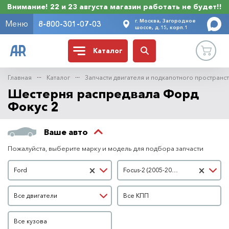
Внимание! 22 и 23 августа магазин работать не будет!!
г. Москва, Загородное
Меню
8-800-301-07-03
шоссе, д.15, корп.1
Каталог
Главная
Каталог
Запчасти двигателя и подкапотного пространс
Шестерня распредвала Форд
Фокус 2
Ваше авто
Пожалуйста, выберите марку и модель для подбора запчасти
Марка автомобиля
Модель автомобиля
×
×
Ford
Focus-2 (2005-2007 гг)
Двигатель
КПП
Все двигатели
Все КПП
Кузов
Все кузова