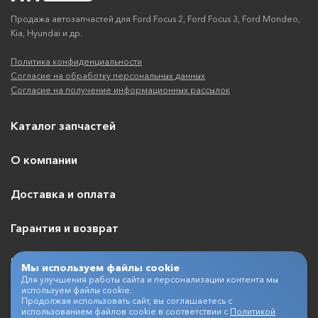
Продажа автозапчастей для Ford Focus 2, Ford Focus 3, Ford Mondeo,
Kia, Hyundai и др.
Политика конфиденциальности
Согласие на обработку персональных данных
Согласие на получение информационных рассылок
Каталог запчастей
О компании
Доставка и оплата
Гарантия и возврат
Контакты
Мы используем файлы cookie
Для улучшения работы сайта и персонализации контента мы
используем файлы cookie.
Продолжая использовать сайт, вы соглашаетесь с
использованием файлов cookie в соответствии с
Политикой
+7 (495) 409-07-03