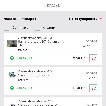
Сбросить
Найден 11 товаров
По популярности
Оригиналы
Аналоги
Лампа Форд Фокус-2,3
Артикул
ближнего света H7 Osram Ultra
Life
64210ULT
FORD
550
В наличии
/шт.
руб.
Лампа Форд Фокус-2,3
Артикул
ближнего света Osram
64210
Osram
350
В наличии
/шт.
руб.
Лампа Форд Фокус-2,3
Артикул
ближнего света ксенон D1S