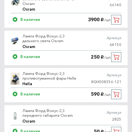
Osram
66140
Osram
3900
В наличии
/шт.
руб.
Лампа Форд Фокус-2,3
Артикул
дальнего света Osram
64150
Osram
250
В наличии
/шт.
руб.
Лампа Форд Фокус-2,3
Артикул
противотуманной фары Hella
8GH008356-121
Hella
590
В наличии
/шт.
руб.
Лампа Форд Фокус-2,3
Артикул
переднего габарита Osram
2825
Osram
50
В наличии
/шт.
руб.