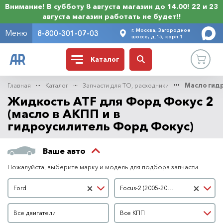
Внимание! В субботу 8 августа магазин до 14.00! 22 и 23
августа магазин работать не будет!!
г. Москва, Загородное
Меню
8-800-301-07-03
шоссе, д.15, корп.1
Каталог
Главная
Каталог
Запчасти для ТО, расходники
Масло гидр
Жидкость ATF для Форд Фокус 2
(масло в АКПП и в
гидроусилитель Форд Фокус)
Ваше авто
Пожалуйста, выберите марку и модель для подбора запчасти
Марка автомобиля
Модель автомобиля
×
×
Ford
Focus-2 (2005-2007 гг)
Двигатель
КПП
Все двигатели
Все КПП