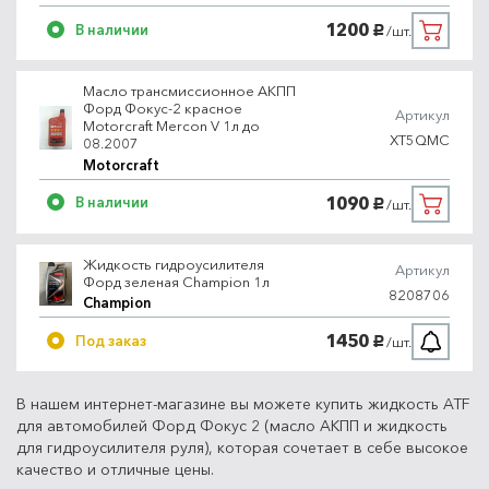
1200
В наличии
/шт.
руб.
Масло трансмиссионное АКПП
Форд Фокус-2 красное
Артикул
Motorcraft Mercon V 1л до
XT5QMC
08.2007
Motorcraft
1090
В наличии
/шт.
руб.
Жидкость гидроусилителя
Артикул
Форд зеленая Champion 1л
8208706
Champion
1450
Под заказ
/шт.
руб.
В нашем интернет-магазине вы можете купить жидкость ATF
для автомобилей Форд Фокус 2 (масло АКПП и жидкость
для гидроусилителя руля), которая сочетает в себе высокое
качество и отличные цены.