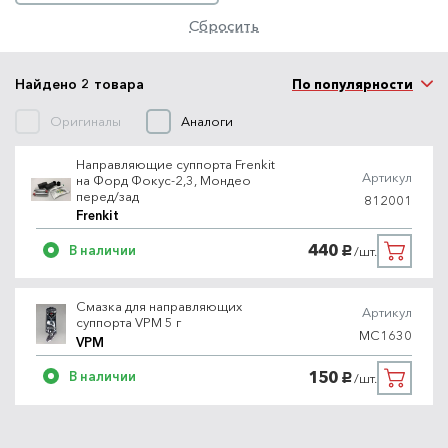
Сбросить
Найдено 2 товара
По популярности
Оригиналы
Аналоги
Направляющие суппорта Frenkit
Артикул
на Форд Фокус-2,3, Мондео
перед/зад
812001
Frenkit
440
В наличии
/шт.
руб.
Смазка для направляющих
Артикул
суппорта VPM 5 г
МС1630
VPM
150
В наличии
/шт.
руб.