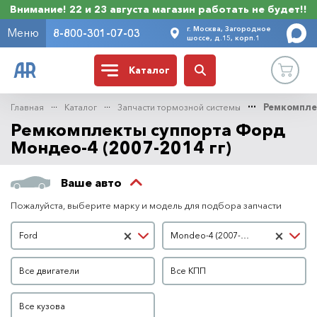
Внимание! 22 и 23 августа магазин работать не будет!!
г. Москва, Загородное
Меню
8-800-301-07-03
шоссе, д.15, корп.1
Каталог
Главная
Каталог
Запчасти тормозной системы
Ремкомпле
Ремкомплекты суппорта Форд
Мондео-4 (2007-2014 гг)
Ваше авто
Пожалуйста, выберите марку и модель для подбора запчасти
Марка автомобиля
Модель автомобиля
×
×
Ford
Mondeo-4 (2007-2014 гг)
Двигатель
КПП
Все двигатели
Все КПП
Кузов
Все кузова