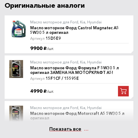
Special Tec F 5W30 5 л
Оригинальные аналоги
8064
Liqui Moly
6900
Под заказ
/шт.
руб.
Масло моторное для Ford, Kia, Hyundai
Масло моторное Форд Castrol Magnatec A5
5W30 5 л оригинал
Масло моторное Bardahl XTS
Артикул
15D5E9
Артикул
5W30 4л
36542
Bardahl
9900
/шт.
руб.
6900
Под заказ
/шт.
руб.
Масло моторное для Ford, Kia, Hyundai
Масло моторное Форд Формула F 5W30 5 л
оригинал ЗАМЕНА НА МОТОРКРАФТ A5!
Масло моторное Wolf
Артикул
15F1CF / 15595E
Артикул
OFFICIALTECH MS-F 5W30 4л
8308710
Wolf
4990
/шт.
руб.
4490
В наличии
/шт.
руб.
Масло моторное для Ford, Kia, Hyundai
Масло моторное Champion
Масло моторное Форд Motorcraft A5 5W30 5 л
Артикул
оригинал
OFFICIALTECH MS-F 5W30 5л
8209512
15F1CF
Артикул
Champion
Показать все
4600
Нет в наличии
/шт.
руб.
4990
/шт.
руб.