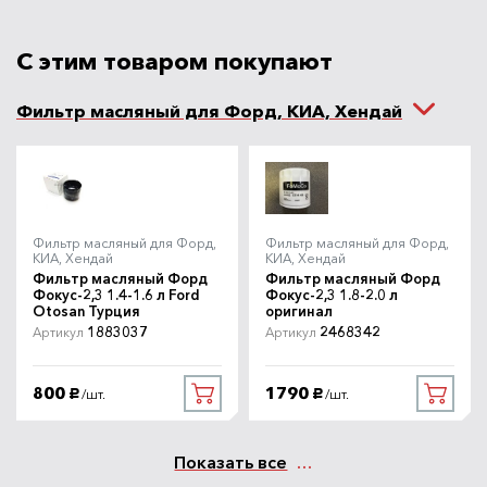
Масло моторное Mobil Super
С этим товаром покупают
Артикул
3000 Formula FE 5W30 4 л
151527
Mobil
Фильтр масляный для Форд, КИА, Хендай
4100
В наличии
/шт.
руб.
Масло моторное Castrol
Артикул
Magnatec A5 5W30 4 л
15CA3B
Castrol
Фильтр масляный для Форд,
Фильтр масляный для Форд,
КИА, Хендай
КИА, Хендай
4290
В наличии
/шт.
руб.
Фильтр масляный Форд
Фильтр масляный Форд
Фокус-2,3 1.4-1.6 л Ford
Фокус-2,3 1.8-2.0 л
Otosan Турция
оригинал
Масло моторное Shell Helix HX8
Артикул
1883037
2468342
Артикул
Артикул
A5 5W30 4л
550046777
Shell
800
1790
/шт.
/шт.
руб.
руб.
3990
Под заказ
/шт.
руб.
Показать все
Масло моторное NGN AGATE
Артикул
5W30 4л