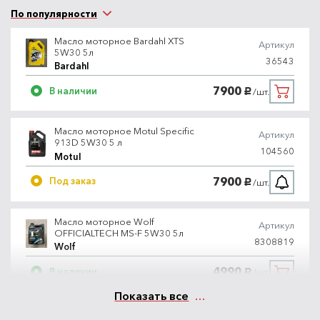
По популярности
Масло моторное Bardahl XTS
Артикул
5W30 5л
36543
Bardahl
7900
В наличии
/шт.
руб.
Масло моторное Motul Specific
Артикул
913D 5W30 5 л
104560
Motul
7900
Под заказ
/шт.
руб.
Масло моторное Wolf
Артикул
OFFICIALTECH MS-F 5W30 5л
8308819
Wolf
4990
В наличии
/шт.
руб.
Показать все
Масло моторное Liqui Moly
Артикул