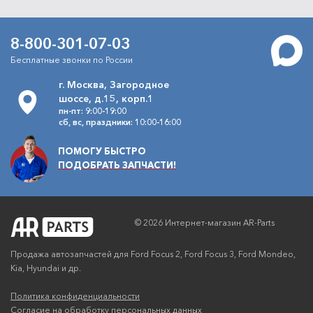
V172085324
NGN
3990
Снят с производства
/шт.
руб.
8-800-301-07-03
Бесплатные звонки по России
Масло моторное Total Quartz
Артикул
9000 NFC 5W30 4л
г. Москва, Загородное
10990501
Total
шоссе, д.15, корп.1
пн-пт: 9:00-19:00
3900
В наличии
/шт.
руб.
сб, вс, праздники: 10:00-16:00
ПОМОГУ БЫСТРО
Масло моторное Motul 8100
Артикул
ECO-nergy 5W30 4 л
ПОДОБРАТЬ ЗАПЧАСТИ!
104257
Motul
6800
Под заказ
/шт.
руб.
© 2026 Интернет-магазин AR-Parts
Масло моторное Лукойл Люкс
Артикул
SL/CF 5W30 4л
Продажа автозапчастей для Ford Focus 2, Ford Focus 3, Ford Mondeo,
196256
Лукойл
Kia, Hyundai и др.
2350
В наличии
/шт.
руб.
Политика конфиденциальности
Согласие на обработку персональных данных