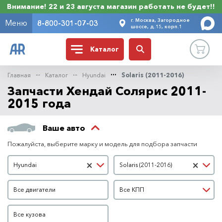
Внимание! 22 и 23 августа магазин работать не будет!!
г. Москва, Загородное
Меню
8-800-301-07-03
шоссе, д.15, корп.1
Каталог
Главная
Каталог
Hyundai
Solaris (2011-2016)
Запчасти Хендай Солярис 2011-
2015 года
Ваше авто
Пожалуйста, выберите марку и модель для подбора запчасти
Марка автомобиля
Модель автомобиля
×
×
Hyundai
Solaris (2011-2016)
Двигатель
КПП
Все двигатели
Все КПП
Кузов
Все кузова