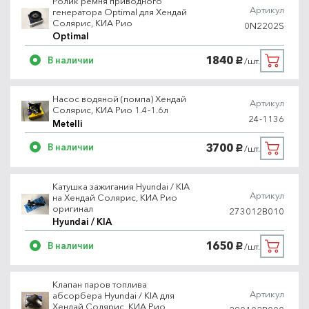
Ролик ремня приводного
Артикул
генератора Optimal для Хендай
Солярис, КИА Рио
0N2202S
Optimal
1840
В наличии
/шт.
руб.
Насос водяной (помпа) Хендай
Артикул
Солярис, КИА Рио 1.4-1.6л
24-1136
Metelli
3700
В наличии
/шт.
руб.
Катушка зажигания Hyundai / KIA
Артикул
на Хендай Солярис, КИА Рио
оригинал
273012B010
Hyundai / KIA
1650
В наличии
/шт.
руб.
Клапан паров топлива
Артикул
абсорбера Hyundai / KIA для
Хендай Солярис, КИА Рио