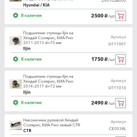
290102B000
Hyundai / KIA
2500
В наличии
/шт.
руб.
Подшипник ступицы Iljin на
Артикул
Хёндай Солярис, КИА Рио
2011-2013 d=70 мм
IJ111001
Iljin
1750
В наличии
/шт.
руб.
Подшипник ступицы Iljin на
Артикул
Хёндай Солярис, КИА Рио
2014-2017 d=72 мм
IJ111016
Iljin
2490
В наличии
/шт.
руб.
Наконечник рулевой Хендай
Артикул
Солярис, КИА Рио левый CTR
CE0338L
CTR