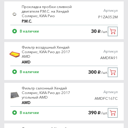
Прокладка пробки сливной
Артикул
двигателя P.M.C. на Хендай
Солярис, КИА Рио
P1ZA052M
P.M.C.
30
В наличии
/шт.
руб.
Фильтр воздушный Хендай
Артикул
Солярис, КИА Рио до 2017
AMD
AMDFA91
AMD
300
В наличии
/шт.
руб.
Фильтр салонный Хендай
Артикул
Солярис, КИА Рио до 2017
угольный AMD
AMDFC167C
AMD
390
В наличии
/шт.
руб.