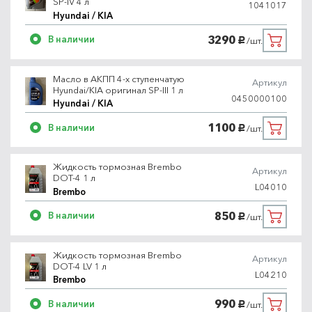
SP-IV 4 л
1041017
Hyundai / KIA
3290
В наличии
/шт.
руб.
Масло в АКПП 4-х ступенчатую
Артикул
Hyundai/KIA оригинал SP-III 1 л
0450000100
Hyundai / KIA
1100
В наличии
/шт.
руб.
Жидкость тормозная Brembo
Артикул
DOT-4 1 л
L04010
Brembo
850
В наличии
/шт.
руб.
Жидкость тормозная Brembo
Артикул
DOT-4 LV 1 л
L04210
Brembo
990
В наличии
/шт.
руб.