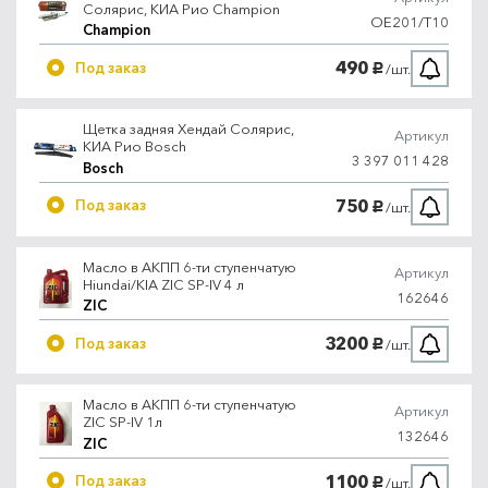
Солярис, КИА Рио Champion
OE201/T10
Champion
490
Под заказ
/шт.
руб.
Щетка задняя Хендай Солярис,
Артикул
КИА Рио Bosch
3 397 011 428
Bosch
750
Под заказ
/шт.
руб.
Масло в АКПП 6-ти ступенчатую
Артикул
Hiundai/KIA ZIC SP-IV 4 л
162646
ZIC
3200
Под заказ
/шт.
руб.
Масло в АКПП 6-ти ступенчатую
Артикул
ZIC SP-IV 1л
132646
ZIC
1100
Под заказ
/шт.
руб.