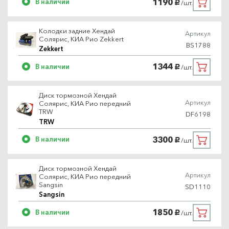
1190
В наличии
/шт.
руб.
Колодки задние Хендай
Артикул
Солярис, КИА Рио Zekkert
BS1788
Zekkert
1344
В наличии
/шт.
руб.
Диск тормозной Хендай
Артикул
Солярис, КИА Рио передний
TRW
DF6198
TRW
3300
В наличии
/шт.
руб.
Диск тормозной Хендай
Артикул
Солярис, КИА Рио передний
Sangsin
SD1110
Sangsin
1850
В наличии
/шт.
руб.