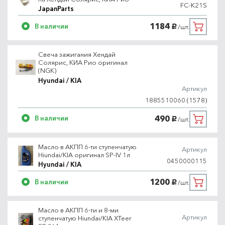
FC-K21S
JapanParts
1184
В наличии
/шт.
руб.
Свеча зажигания Хендай
Солярис, КИА Рио оригинал
(NGK)
Hyundai / KIA
Артикул
1885510060 (1578)
490
В наличии
/шт.
руб.
Масло в АКПП 6-ти ступенчатую
Артикул
Hiundai/KIA оригинал SP-IV 1л
0450000115
Hyundai / KIA
1200
В наличии
/шт.
руб.
Масло в АКПП 6-ти и 8-ми
Артикул
ступенчатую Hiundai/KIA XTeer