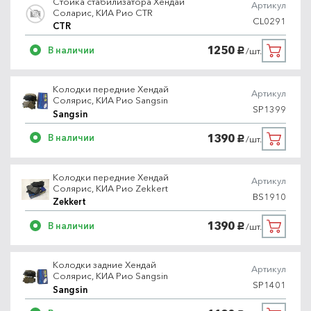
Стойка стабилизатора Хёндай
Артикул
Соларис, КИА Рио CTR
CL0291
CTR
1250
В наличии
/шт.
руб.
Колодки передние Хендай
Артикул
Солярис, КИА Рио Sangsin
SP1399
Sangsin
1390
В наличии
/шт.
руб.
Колодки передние Хендай
Артикул
Солярис, КИА Рио Zekkert
BS1910
Zekkert
1390
В наличии
/шт.
руб.
Колодки задние Хендай
Артикул
Солярис, КИА Рио Sangsin
SP1401
Sangsin