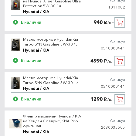
Артикул
на Hyundai XTeer Gasoline Ultra
Protection 5W-30 1л
1011002
Hyundai / KIA
940
В наличии
/шт.
руб.
Масло моторное Hyundai/Kia
Артикул
Turbo SYN Gasoline 5W-30 4л
0510000441
Hyundai / KIA
4990
В наличии
/шт.
руб.
Масло моторное Hyundai/Kia
Артикул
Turbo SYN Gasoline 5W-30 1л
0510000141
Hyundai / KIA
1290
В наличии
/шт.
руб.
Фильтр масляный Hyundai / KIA
Артикул
на Хендай Солярис, КИА Рио
оригинал
2630035505
Hyundai / KIA