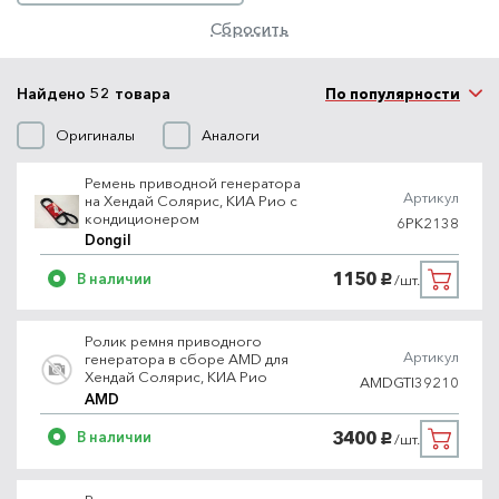
Сбросить
Найдено 52 товара
По популярности
Оригиналы
Аналоги
Ремень приводной генератора
Артикул
на Хендай Солярис, КИА Рио с
кондиционером
6PK2138
Dongil
1150
В наличии
/шт.
руб.
Ролик ремня приводного
Артикул
генератора в сборе AMD для
Хендай Солярис, КИА Рио
AMDGTI39210
AMD
3400
В наличии
/шт.
руб.