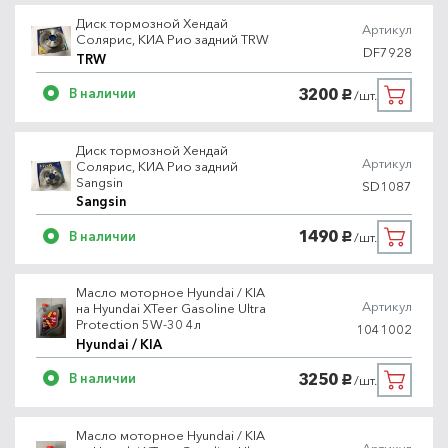
Диск тормозной Хендай
Артикул
Солярис, КИА Рио задний TRW
DF7928
TRW
3200
В наличии
/шт.
руб.
Диск тормозной Хендай
Артикул
Солярис, КИА Рио задний
Sangsin
SD1087
Sangsin
1490
В наличии
/шт.
руб.
Масло моторное Hyundai / KIA
Артикул
на Hyundai XTeer Gasoline Ultra
Protection 5W-30 4л
1041002
Hyundai / KIA
3250
В наличии
/шт.
руб.
Масло моторное Hyundai / KIA