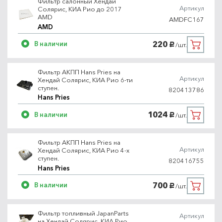
Фильтр салонный Хендай
Артикул
Солярис, КИА Рио до 2017
AMD
AMDFC167
AMD
220
В наличии
/шт.
руб.
Фильтр АКПП Hans Pries на
Артикул
Хендай Солярис, КИА Рио 6-ти
ступен.
820413786
Hans Pries
1024
В наличии
/шт.
руб.
Фильтр АКПП Hans Pries на
Артикул
Хендай Солярис, КИА Рио 4-х
ступен.
820416755
Hans Pries
700
В наличии
/шт.
руб.
Фильтр топливный JapanParts
Артикул
на Хендай Солярис, КИА Рио