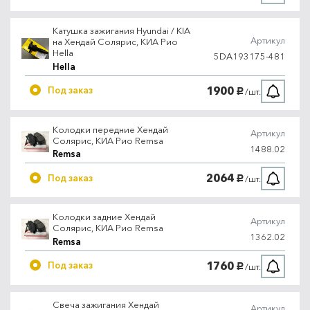
Катушка зажигания Hyundai / KIA
Артикул
на Хендай Солярис, КИА Рио
Hella
5DA193175-481
Hella
1900
Под заказ
/шт.
руб.
Колодки передние Хендай
Артикул
Солярис, КИА Рио Remsa
1488.02
Remsa
2064
Под заказ
/шт.
руб.
Колодки задние Хендай
Артикул
Солярис, КИА Рио Remsa
1362.02
Remsa
1760
Под заказ
/шт.
руб.
Свеча зажигания Хендай
Артикул