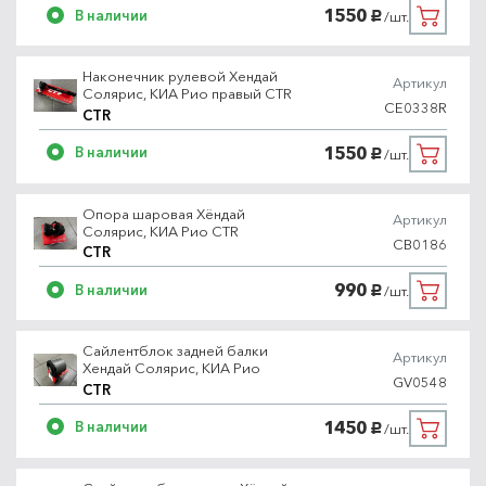
1550
В наличии
/шт.
руб.
Наконечник рулевой Хендай
Артикул
Солярис, КИА Рио правый CTR
CE0338R
CTR
1550
В наличии
/шт.
руб.
Опора шаровая Хёндай
Артикул
Солярис, КИА Рио CTR
CB0186
CTR
990
В наличии
/шт.
руб.
Сайлентблок задней балки
Артикул
Хендай Солярис, КИА Рио
GV0548
CTR
1450
В наличии
/шт.
руб.