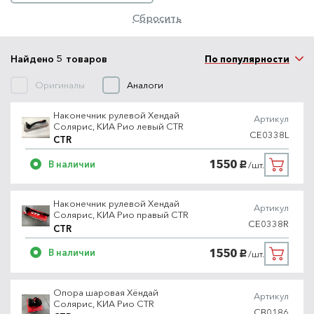
Сбросить
Найдено 5 товаров
По популярности
Оригиналы
Аналоги
Наконечник рулевой Хендай
Артикул
Солярис, КИА Рио левый CTR
CE0338L
CTR
1550
В наличии
/шт.
руб.
Наконечник рулевой Хендай
Артикул
Солярис, КИА Рио правый CTR
CE0338R
CTR
1550
В наличии
/шт.
руб.
Опора шаровая Хёндай
Артикул
Солярис, КИА Рио CTR
CB0186