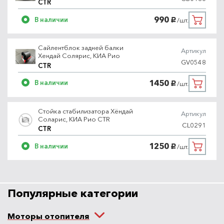
CTR
990
В наличии
/шт.
руб.
Сайлентблок задней балки
Артикул
Хендай Солярис, КИА Рио
GV0548
CTR
1450
В наличии
/шт.
руб.
Стойка стабилизатора Хёндай
Артикул
Соларис, КИА Рио CTR
CL0291
CTR
1250
В наличии
/шт.
руб.
Популярные категории
Моторы отопителя