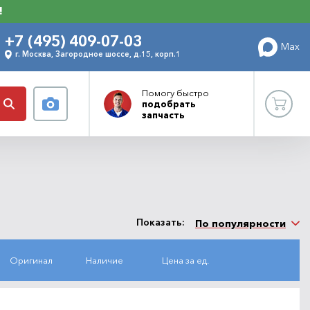
!
+7 (495) 409-07-03
Max
г. Москва, Загородное шоссе, д.15, корп.1
Помогу
быстро
подобрать
запчасть
Показать:
По популярности
Оригинал
Наличие
Цена за ед.