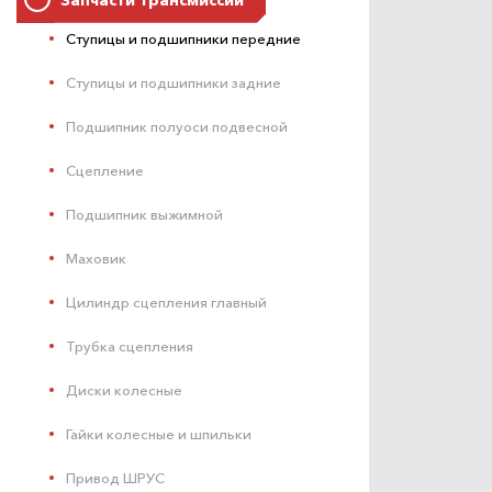
Ступицы и подшипники передние
Ступицы и подшипники задние
Подшипник полуоси подвесной
Сцепление
Подшипник выжимной
Маховик
Цилиндр сцепления главный
Трубка сцепления
Диски колесные
Гайки колесные и шпильки
Привод ШРУС