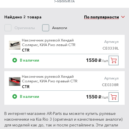
Сбросить
Найдено 2 товара
По популярности
Оригиналы
Аналоги
Наконечник рулевой Хендай
Артикул
Солярис, КИА Рио левый CTR
CE0338L
CTR
1550
В наличии
/шт.
руб.
Наконечник рулевой Хендай
Артикул
Солярис, КИА Рио правый CTR
CE0338R
CTR
1550
В наличии
/шт.
руб.
В интернет-магазине AR-Parts вы можете купить рулевые
наконечники на Kia Rio 3 (оригинал и качественные аналоги)
для моделей как до, так и после рестайлинга. Эти детали