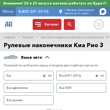
Внимание! 22 и 23 августа магазин работать не будет!!
г. Москва, Загородное
Меню
8-800-301-07-03
шоссе, д.15, корп.1
Каталог
Главная
Каталог
Запчасти подвески и рулевого управления
Рулевые наконечники Киа Рио 3
Ваше авто
Пожалуйста, выберите марку и модель для подбора запчасти
Марка автомобиля
Модель автомобиля
×
×
Kia
Rio (2011-2016)
Двигатель
КПП
Все двигатели
Все КПП
Кузов
Все кузова