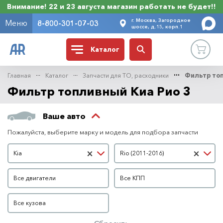
Внимание! 22 и 23 августа магазин работать не будет!!
г. Москва, Загородное
Меню
8-800-301-07-03
шоссе, д.15, корп.1
Каталог
Главная
Каталог
Запчасти для ТО, расходники
Фильтр то
Фильтр топливный Киа Рио 3
Ваше авто
Пожалуйста, выберите марку и модель для подбора запчасти
Марка автомобиля
Модель автомобиля
×
×
Kia
Rio (2011-2016)
Двигатель
КПП
Все двигатели
Все КПП
Кузов
Все кузова