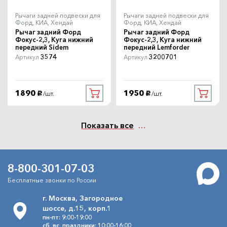
Рычаги задней подвески для
Рычаги задней подвески для
Форд, КИА, Хендай
Форд, КИА, Хендай
Рычаг задний Форд
Рычаг задний Форд
Фокус-2,3, Куга нижний
Фокус-2,3, Куга нижний
передний Sidem
передний Lemforder
3574
3200701
Артикул
Артикул
1890
1950
/шт.
/шт.
руб.
руб.
Показать все
8-800-301-07-03
Бесплатные звонки по России
г. Москва, Загородное
шоссе, д.15, корп.1
пн-пт: 9:00-19:00
сб, вс, праздники: 10:00-16:00