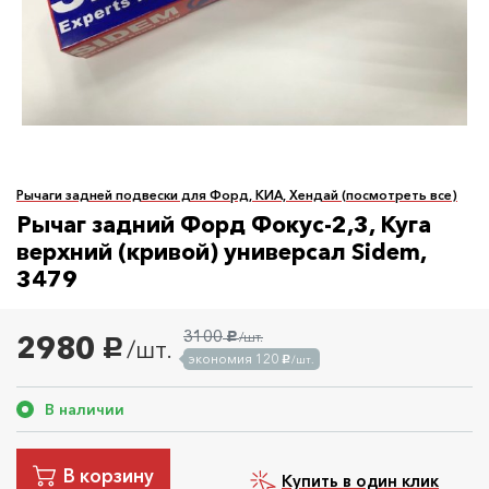
Рычаги задней подвески для Форд, КИА, Хендай (посмотреть все)
Рычаг задний Форд Фокус-2,3, Куга
верхний (кривой) универсал Sidem,
3479
3100
2980
/шт.
руб.
/шт.
руб.
экономия 120
/шт.
руб.
В наличии
В корзину
Купить в один клик