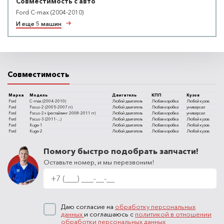
Совместимость с авто
Ford C-max (2004-2010)
И еще 5 машин
Совместимость
Марка
Модель
Двигатель
КПП
Кузов
Ford
C-max (2004-2010)
Любой двигатель
Любая коробка
Любой кузов
Ford
Focus-2 (2005-2007 гг)
Любой двигатель
Любая коробка
универсал
Ford
Focus-2+ (рестайлинг 2008-2011 гг)
Любой двигатель
Любая коробка
универсал
Ford
Focus-3 (2011-...)
Любой двигатель
Любая коробка
Любой кузов
Ford
Kuga-1
Любой двигатель
Любая коробка
Любой кузов
Ford
Kuga-2
Любой двигатель
Любая коробка
Любой кузов
Помогу быстро подобрать запчасти!
Оставьте номер, и мы перезвоним!
Даю согласие на
обработку персональных
данных
и соглашаюсь с
политикой в отношении
обработки персональных данных