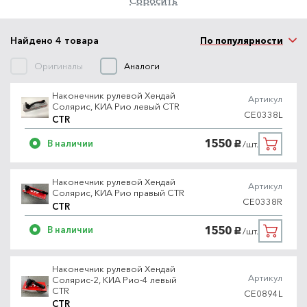
Сбросить
Найдено 4 товара
По популярности
Оригиналы
Аналоги
Наконечник рулевой Хендай
Артикул
Солярис, КИА Рио левый CTR
CE0338L
CTR
1550
В наличии
/шт.
руб.
Наконечник рулевой Хендай
Артикул
Солярис, КИА Рио правый CTR
CE0338R
CTR
1550
В наличии
/шт.
руб.
Наконечник рулевой Хендай
Артикул
Солярис-2, КИА Рио-4 левый
CTR
CE0894L
CTR