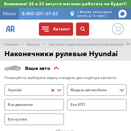
Внимание! 22 и 23 августа магазин работать не будет!!
г. Москва, Загородное
Меню
8-800-301-07-03
шоссе, д.15, корп.1
Каталог
Главная
Каталог
Запчасти подвески и рулевого управления
Наконечники рулевые Hyundai
Ваше авто
Пожалуйста, выберите марку и модель для подбора запчасти
Марка автомобиля
Модель автомобиля
×
Hyundai
Модель автомобиля
Двигатель
КПП
Все двигатели
Все КПП
Кузов
Все кузова