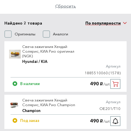
Сбросить
Найдено 2 товара
По популярности
Оригиналы
Аналоги
Свеча зажигания Хендай
Солярис, КИА Рио оригинал
(NGK)
Hyundai / KIA
Артикул
1885510060 (1578)
490
В наличии
/шт.
руб.
Свеча зажигания Хендай
Артикул
Солярис, КИА Рио Champion
OE201/T10
Champion
490
Под заказ
/шт.
руб.