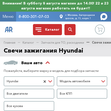
Внимание! В субботу 8 августа магазин до 14.00! 22 и 23
августа магазин работать не будет!!
г. Москва, Загородное
Меню
8-800-301-07-03
шоссе, д.15, корп.1
Каталог
Главная
Каталог
Запчасти для ТО, расходники
Свечи зажи
Свечи зажигания Hyundai
Ваше авто
Пожалуйста, выберите марку и модель для подбора запчасти
Марка автомобиля
Модель автомобиля
×
Hyundai
Модель автомобиля
Двигатель
КПП
Все двигатели
Все КПП
Кузов
Все кузова